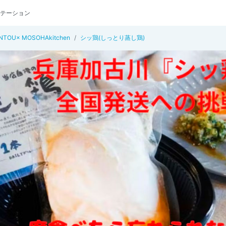
テーション
NTOU× MOSOHAkitchen
シッ鶏(しっとり蒸し鶏)