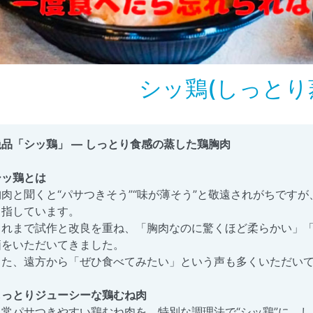
シッ鶏(しっとり
絶品「シッ鶏」 — しっとり食感の蒸した鶏胸肉
シッ鶏とは
胸肉と聞くと“パサつきそう”“味が薄そう”と敬遠されがちですが
目指しています。
これまで試作と改良を重ね、「胸肉なのに驚くほど柔らかい」
価をいただいてきました。
また、遠方から「ぜひ食べてみたい」という声も多くいただい
しっとりジューシーな鶏むね肉
通常パサつきやすい鶏むね肉を、特別な調理法で“シッ鶏”に。