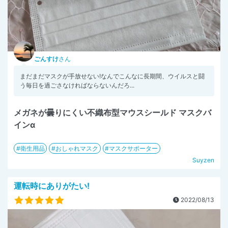
ごんすけ
さん
まだまだマスクが手放せない!なんでこんなに長期間、ウイルスと闘
う毎日を過ごさなければならないんだろ...
メガネが曇りにくい不織布型マウスシールド マスクバ
インα
衛生用品
おしゃれマスク
マスクサポーター
Suyzen
運転時にありがたい!
2022/08/13