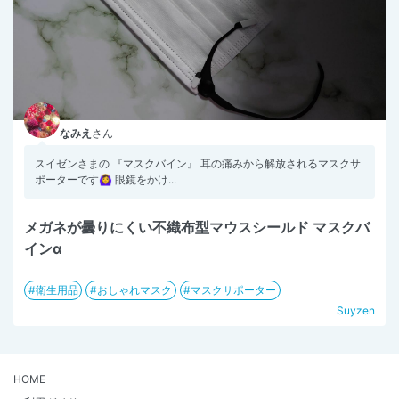
なみえ
さん
スイゼンさまの 『マスクバイン』 耳の痛みから解放されるマスクサ
ポーターです🙆‍♀️ 眼鏡をかけ...
メガネが曇りにくい不織布型マウスシールド マスクバ
インα
衛生用品
おしゃれマスク
マスクサポーター
Suyzen
HOME