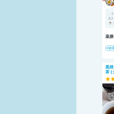
.
た
☕️
薬膳
健
黒焼
茶 