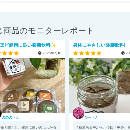
じ商品のモニターレポート
ほど健康に良い薬膳飲料✨
身体にやさしい薬膳飲料!
2025/07/16
20
ののの
さん
ひー
さん
膳茶と聞くと、健康に良いのはわかる
4種類ある中から、今回「牛蒡」