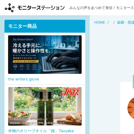
みんなの声をあつめて発信！モニタース
HOME
薬膳・黒
モニター商品
the writers glove
本物のオリーブオイル「嫋」Taoyaka