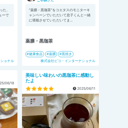
こやみ
さん
った、
"薬膳・黒珈茶"をコエタスのモニターキ
ューで
ャンペーンでいただいて息子くんと一緒
に堪能させていただいてま...
薬膳・黒珈茶
健康食品
薬膳
黒焼き
ナショナル
株式会社ピコ・インターナショナル
美味しい味わいの黒珈茶に感動し
たよ
25/06/18
2025/06/11