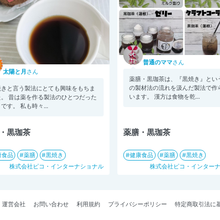
普通のママ
さん
太陽と月
さん
薬膳・黒珈茶は、『黒焼き』とい
の製材法の流れを汲んだ製法で作
焼きと言う製法にとても興味をもちま
います。 漢方は食物を乾...
た。 昔は薬を作る製法のひとつだった
です。 私も時々...
・黒珈茶
薬膳・黒珈茶
康食品
薬膳
黒焼き
健康食品
薬膳
黒焼き
株式会社ピコ・インターナショナル
株式会社ピコ・インター
運営会社
お問い合わせ
利用規約
プライバシーポリシー
特定商取引法に