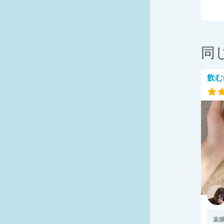
同
飲む
薬