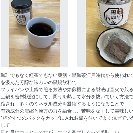
珈琲でもなく紅茶でもない薬膳・黒珈茶江戸時代から使われて
を汲んだ芳醇な味わいの黒焼飲料で
フライパンや土鍋で煎る方法や焙煎機による製法は直火で煎
土鍋を密封状態にして、周りを熱して水分を抜いていく方法
縮され、多くのミネラル成分を凝縮するようになることで
有効成分の濃縮と漢方の力を融合し、苦味をなくして美味し
1杯分ずつのパックをカップに入れお湯を注いでよく混ぜてい
して
見た目はコーヒーですが すごく香ばしくって美味しい