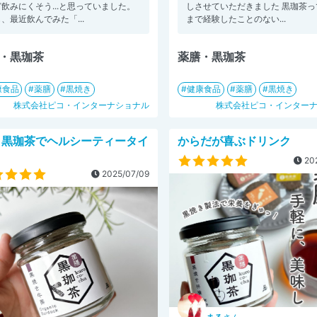
飲みにくそう...と思っていました。
しさせていただきました 黒珈茶っ
、最近飲んでみた「...
まで経験したことのない...
・黒珈茶
薬膳・黒珈茶
康食品
薬膳
黒焼き
健康食品
薬膳
黒焼き
株式会社ピコ・インターナショナル
株式会社ピコ・インター
 黒珈茶でヘルシーティータイ
からだが喜ぶドリンク
202
2025/07/09