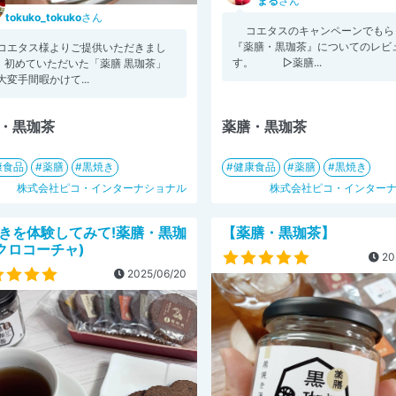
まる
さん
tokuko_tokuko
さん
コエタスのキャンペーンでもら
『薬膳・黒珈茶』についてのレビ
 《コエタス様よりご提供いただきまし
す。 ▷薬膳...
》 初めていただいた「薬膳 黒珈茶」
 大変手間暇かけて...
・黒珈茶
薬膳・黒珈茶
康食品
薬膳
黒焼き
健康食品
薬膳
黒焼き
株式会社ピコ・インターナショナル
株式会社ピコ・インター
きを体験してみて!薬膳・黒珈
【薬膳・黒珈茶】
(クロコーチャ)
20
2025/06/20