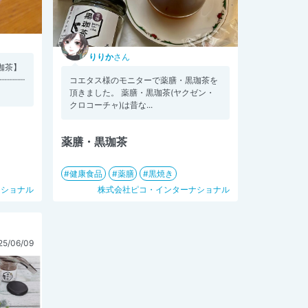
りりか
さん
珈茶】
┈┈┈┈┈
コエタス様のモニターで薬膳・黒珈茶を
頂きました。 薬膳・黒珈茶(ヤクゼン・
クロコーチャ)は昔な...
薬膳・黒珈茶
健康食品
薬膳
黒焼き
ナショナル
株式会社ピコ・インターナショナル
5/06/09