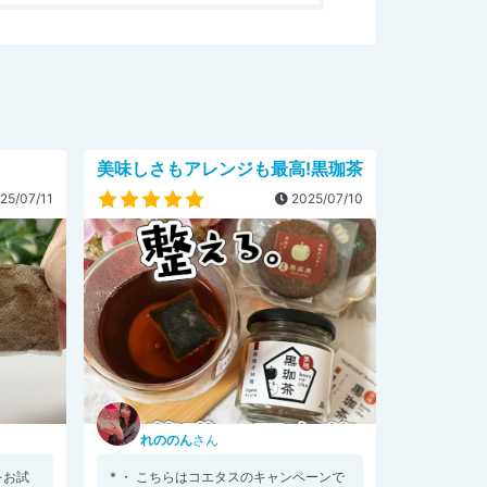
美味しさもアレンジも最高!黒珈茶
25/07/11
2025/07/10
れののん
さん
をお試
* ・ こちらはコエタスのキャンペーンで