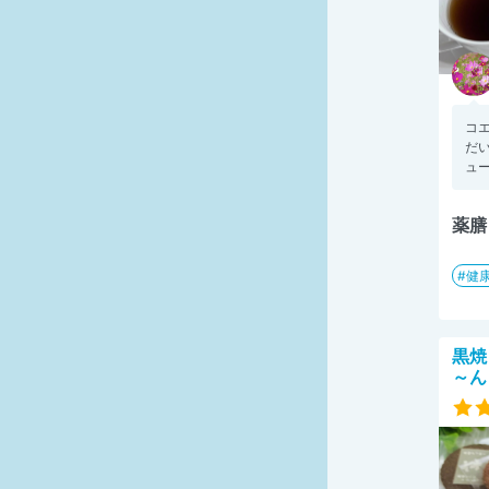
コ
だ
ュー
薬膳
健
黒焼
～ん