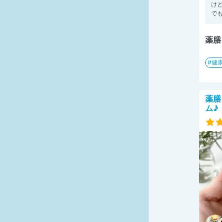
けど
でも
薬膳
健
薬膳
ム♪