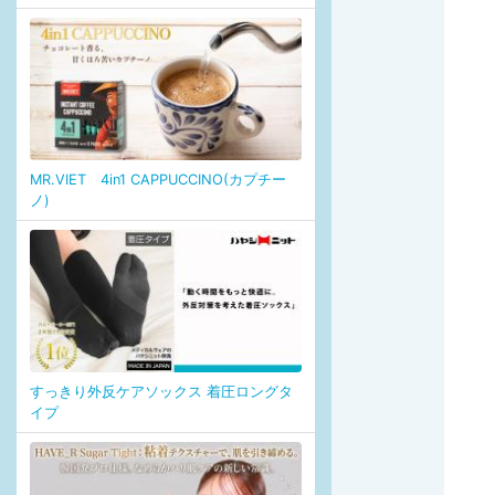
MR.VIET 4in1 CAPPUCCINO(カプチー
ノ)
すっきり外反ケアソックス 着圧ロングタ
イプ