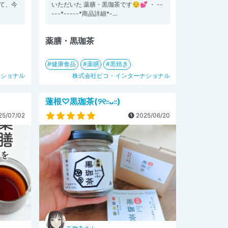
て、今
いただいた 薬膳・黒珈茶です😌💕 ・ --
---*-----*商品詳細*-...
薬膳・黒珈茶
健康食品
薬膳
黒焼き
ナショナル
株式会社ピコ・インターナショナル
蓮根♡黒珈茶(୨୧ᵕ̤ᴗᵕ̤)
5/07/02
2025/06/20