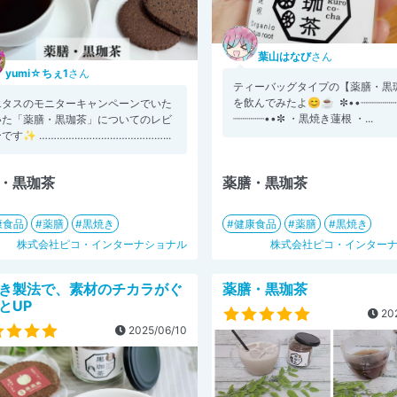
葉山はなび
さん
yumi☆ちぇ1
さん
ティーバッグタイプの【薬膳・黒
を飲んでみたよ😊☕️ ✼••┈┈┈┈┈┈
エタスのモニターキャンペーンでいた
┈┈┈┈┈••✼ ・黒焼き蓮根 ・...
いた「薬膳・黒珈茶」についてのレビ
です✨ ……………………………………...
・黒珈茶
薬膳・黒珈茶
康食品
薬膳
黒焼き
健康食品
薬膳
黒焼き
株式会社ピコ・インターナショナル
株式会社ピコ・インター
き製法で、素材のチカラがぐ
薬膳・黒珈茶
とUP
202
2025/06/10