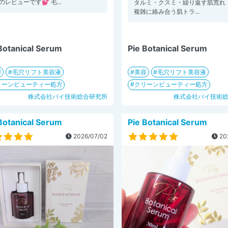
 のレビューです💕 毛...
タルミ・クスミ・繰り返す肌荒れ
複雑に絡み合う肌トラ...
Botanical Serum
Pie Botanical Serum
容
毛穴リフト美容液
美容
毛穴リフト美容液
リーンビューティー処方
クリーンビューティー処方
株式会社パイ技術総合研究所
株式会社パイ技術
Botanical Serum
Pie Botanical Serum
2026/07/02
20