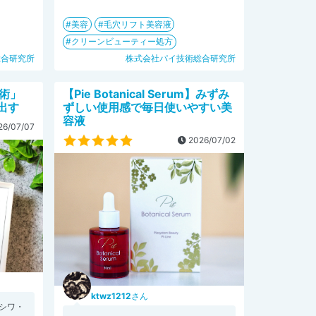
美容
毛穴リフト美容液
クリーンビューティー処方
総合研究所
株式会社パイ技術総合研究所
技術」
【Pie Botanical Serum】みずみ
出す
ずしい使用感で毎日使いやすい美
容液
6/07/07
2026/07/02
ktwz1212
さん
シワ・