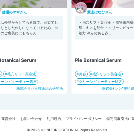
普通のママ
さん
葉山はなび
さん
品は外箱からとても素敵で、頑丈でし
・毛穴リフト美容液 ・植物由来成
かりとした作りになっているため、自
酵エキスを配合 ・クリーンビュー
のご褒美にはもちろん...
処方 深みのある赤...
Botanical Serum
Pie Botanical Serum
容
毛穴リフト美容液
美容
毛穴リフト美容液
リーンビューティー処方
クリーンビューティー処方
株式会社パイ技術総合研究所
株式会社パイ技術
運営会社
お問い合わせ
利用規約
プライバシーポリシー
特定商取引法に
© 2026 MONITOR STATION All Rights Reserved.