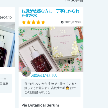
お肌が敏感な方に 丁寧に作られ
た化粧水
26/07/10
2026/07/09
おほあんどうふ
さん
メージ
美容液
香りがしないから 学校でも使っていると
嬉しそうに報告する 高校生の娘👧 おで
この肌悩みが気にな...
Pie Botanical Serum