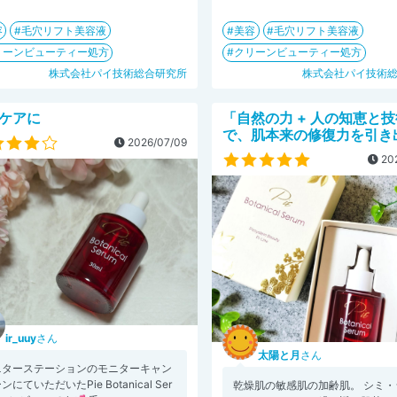
容
毛穴リフト美容液
美容
毛穴リフト美容液
リーンビューティー処方
クリーンビューティー処方
株式会社パイ技術総合研究所
株式会社パイ技術
ケアに
「自然の力 + 人の知恵と
で、肌本来の修復力を引き
2026/07/09
202
ir_uuy
さん
太陽と月
さん
ニターステーションのモニターキャン
ンにていただいたPie Botanical Ser
乾燥肌の敏感肌の加齢肌。 シミ・