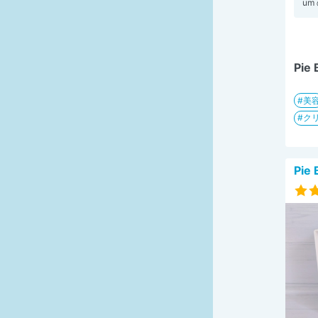
um
Pie 
美
ク
Pie 