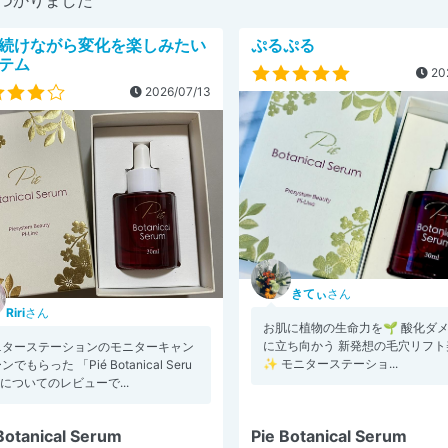
続けながら変化を楽しみたい
ぷるぷる
テム
20
2026/07/13
きてぃ
さん
Riri
さん
お肌に植物の生命力を🌱 酸化ダ
に立ち向かう 新発想の毛穴リフト
ニターステーションのモニターキャン
✨ モニターステーショ...
ンでもらった 「Pié Botanical Seru
についてのレビューで...
Botanical Serum
Pie Botanical Serum