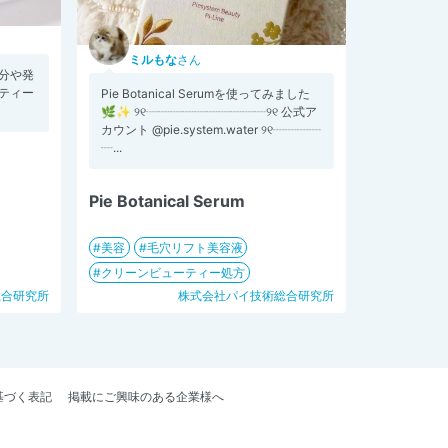
ミルもな
さん
分や発
ティー
Pie Botanical Serumを使ってみました
🌿✨ ୨୧┈┈┈┈┈┈┈┈┈┈୨୧ 公式ア
カウント @pie.system.water ୨୧┈┈┈┈
┈...
Pie Botanical Serum
美容
毛穴リフト美容液
クリーンビューティー処方
総合研究所
株式会社パイ技術総合研究所
基づく表記
掲載にご興味のある企業様へ