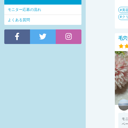
モニター応募の流れ
美
ク
よくある質問
毛穴
モ
ペー