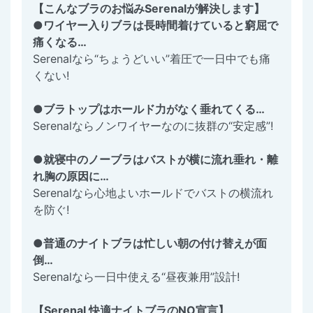
【こんなブラのお悩みSerenalが解決します】
●ワイヤー入りブラは長時間着けていると窮屈で
痛くなる…
Serenalなら“ちょうどいい”着圧で一日中でも痛
くない!
●ブラトップはホールド力がなく垂れてくる…
Serenalならノンワイヤーなのに抜群の“安定感”!
●就寝中のノーブラはバストが横に流れ垂れ・離
れ胸の原因に…
Serenalなら心地よいホールドでバストの横流れ
を防ぐ!
●普通のナイトブラは忙しい朝の付け替えが面
倒…
Serenalなら一日中使える“昼夜兼用”設計!
【Serenal 快適ナイトブラのNO宣言】