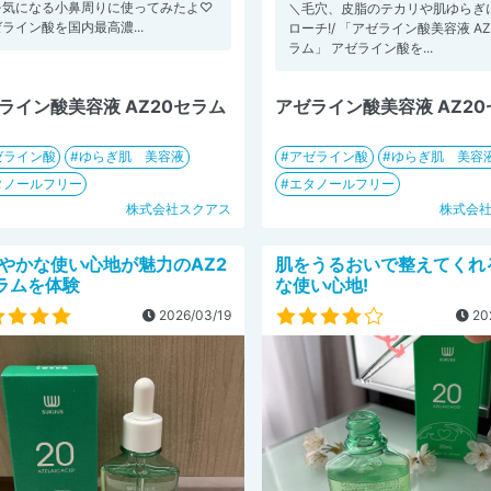
を気になる小鼻周りに使ってみたよ♡
＼毛穴、皮脂のテカリや肌ゆらぎ
ライン酸を国内最高濃...
ローチ!/ 「アゼライン酸美容液 AZ
ラム」 アゼライン酸を...
ライン酸美容液 AZ20セラム
アゼライン酸美容液 AZ2
ゼライン酸
ゆらぎ肌 美容液
アゼライン酸
ゆらぎ肌 美容
タノールフリー
エタノールフリー
株式会社スクアス
株式会
やかな使い心地が魅力のAZ2
肌をうるおいで整えてくれ
ラムを体験
な使い心地!
2026/03/19
20