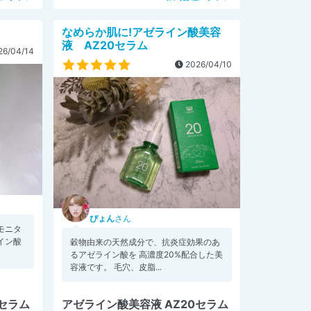
なめらか肌に!アゼライン酸美容
液 AZ20セラム
6/04/14
2026/04/10
ぴょん
さん
モニタ
イン酸
穀物由来の天然成分で、抗炎症効果のあ
るアゼライン酸を 高濃度20%配合した美
容液です。 毛穴、皮脂...
0セラム
アゼライン酸美容液 AZ20セラム