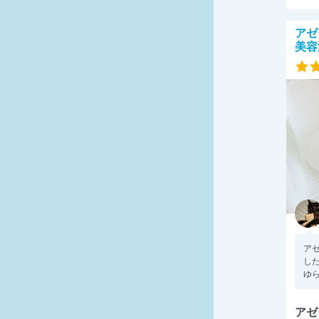
アゼ
美容
アゼ
し
ゆら
アゼ