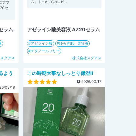
ム」 についてのレビ...
にアプ
20セ
0セラム
アゼライン酸美容液 AZ20セラム
液
アゼライン酸
ゆらぎ肌 美容液
エタノールフリー
社スクアス
株式会社スクアス
るよう
この時期大事なしっとり保湿‼️
2026/03/17
26/03/19