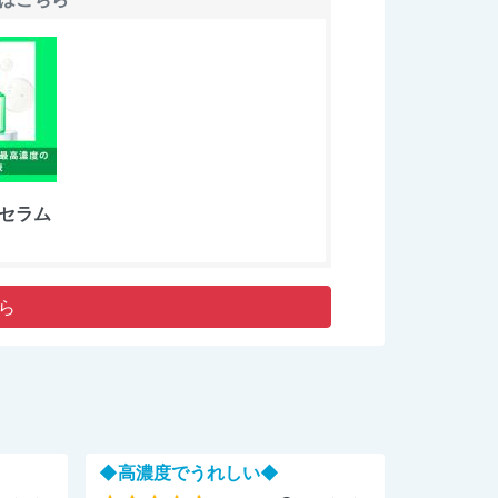
0セラム
ら
◆高濃度でうれしい◆