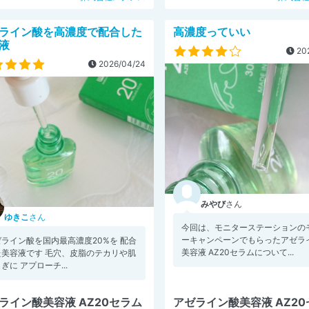
ライン酸を高濃度で配合した
高濃度っていい
液
202
2026/04/24
みやび
さん
ゆきこ
さん
今回は、モニターステーションの
ーキャンペーンでもらったアゼラ
ライン酸を国内最高濃度20%を 配合
美容液 AZ20セラムについて...
た美容液です 毛穴、皮脂のテカリや肌
ぎに アプローチ...
ライン酸美容液 AZ20セラム
アゼライン酸美容液 AZ2