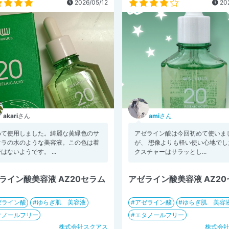
2026/05/12
202
akari
さん
ami
さん
めて使用しました。綺麗な黄緑色のサ
アゼライン酸は今回初めて使いま
サラの水のような美容液。この色は着
が、 想像よりも軽い使い心地でした
はないようです。 ...
クスチャーはサラッとし...
ライン酸美容液 AZ20セラム
アゼライン酸美容液 AZ2
ゼライン酸
ゆらぎ肌 美容液
アゼライン酸
ゆらぎ肌 美容
タノールフリー
エタノールフリー
株式会社スクアス
株式会