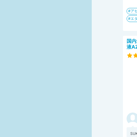
ア
エ
国内
液A
SU