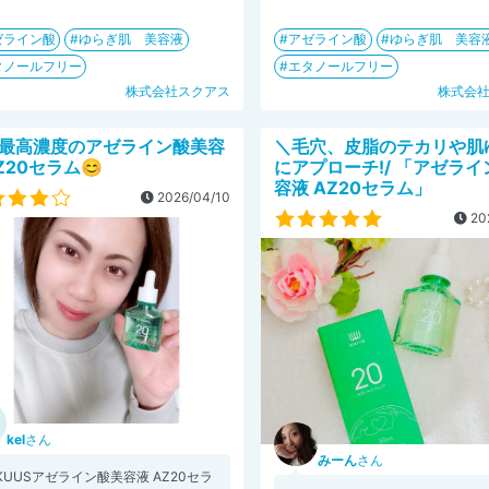
ゼライン酸
ゆらぎ肌 美容液
アゼライン酸
ゆらぎ肌 美容
タノールフリー
エタノールフリー
株式会社スクアス
株式会
最高濃度のアゼライン酸美容
＼毛穴、皮脂のテカリや肌
Z20セラム😊
にアプローチ!/ 「アゼラ
容液 AZ20セラム」
2026/04/10
20
kel
さん
みーん
さん
KUUSアゼライン酸美容液 AZ20セラ