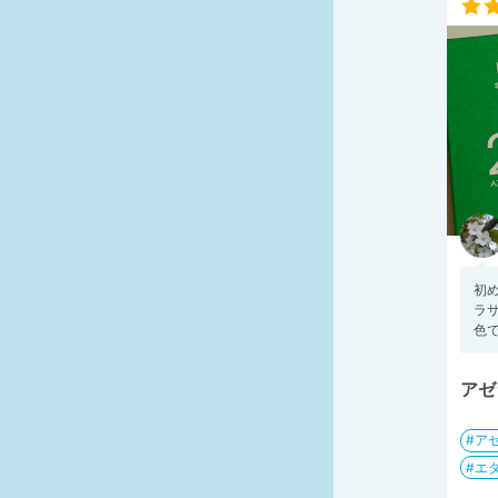
初
ラ
色で
アゼ
ア
エ