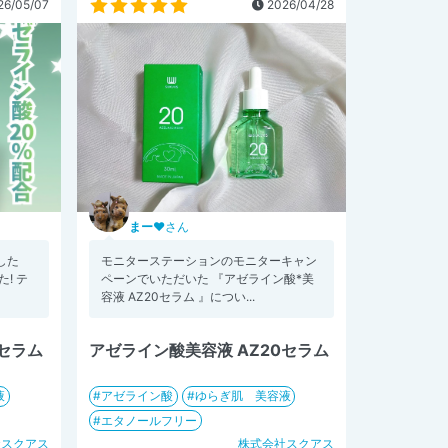
6/05/07
2026/04/28
まー♥
さん
した
モニターステーションのモニターキャン
! テ
ペーンでいただいた 『アゼライン酸*美
容液 AZ20セラム 』につい...
0セラム
アゼライン酸美容液 AZ20セラム
液
アゼライン酸
ゆらぎ肌 美容液
エタノールフリー
社スクアス
株式会社スクアス