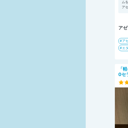
ム
アゼ
アゼ
ア
エ
「軽
0セ