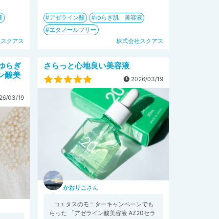
液
アゼライン酸
ゆらぎ肌 美容液
エタノールフリー
社スクアス
株式会社スクアス
ゆらぎ
さらっと心地良い美容液
イン酸美
2026/03/19
26/03/19
かおりこ
さん
. ⁡ コエタスのモニターキャンペーンでも
らった 「アゼライン酸美容液 AZ20セラ