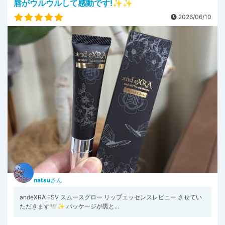
唇がウルウルして感動です!✨️✨️
2026/06/10
natsu
さん
andeXRA FSV スムースグロー リップエッセンスレビュー させてい
ただきます🕊️✨️ パッケージが黒と...