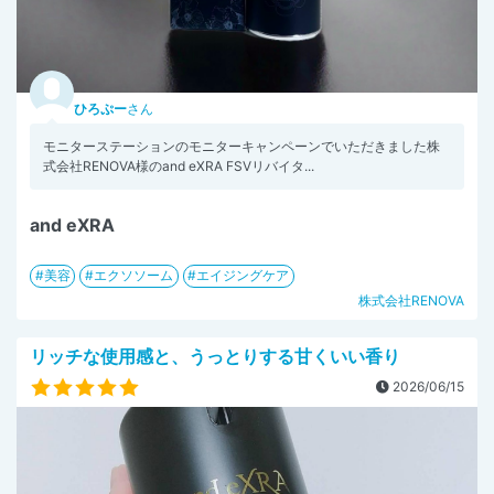
ひろぷー
さん
モニターステーションのモニターキャンペーンでいただきました株
式会社RENOVA様のand eXRA FSVリバイタ...
and eXRA
美容
エクソソーム
エイジングケア
株式会社RENOVA
リッチな使用感と、うっとりする甘くいい香り
2026/06/15