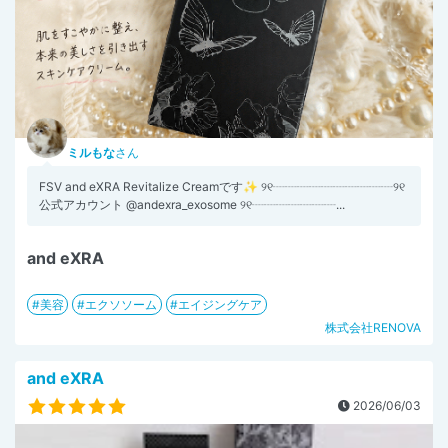
ミルもな
さん
FSV and eXRA Revitalize Creamです✨ ୨୧┈┈┈┈┈┈┈┈┈┈୨୧
公式アカウント @andexra_exosome ୨୧┈┈┈┈┈┈┈...
and eXRA
美容
エクソソーム
エイジングケア
株式会社RENOVA
and eXRA
2026/06/03