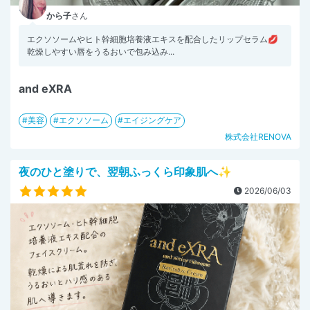
から子
さん
エクソソームやヒト幹細胞培養液エキスを配合したリップセラム💋
乾燥しやすい唇をうるおいで包み込み...
and eXRA
美容
エクソソーム
エイジングケア
株式会社RENOVA
夜のひと塗りで、翌朝ふっくら印象肌へ✨
2026/06/03