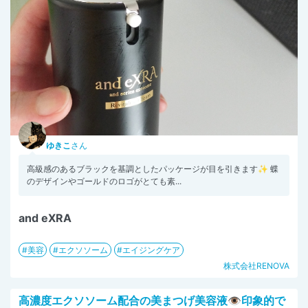
ゆきこ
さん
高級感のあるブラックを基調としたパッケージが目を引きます✨ 蝶
のデザインやゴールドのロゴがとても素...
and eXRA
美容
エクソソーム
エイジングケア
株式会社RENOVA
高濃度エクソソーム配合の美まつげ美容液👁️印象的で