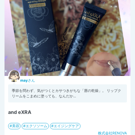
may
さん
季節を問わず、気がつくとカサつきがちな「唇の乾燥」。 リップク
リームをこまめに塗っても、なんだか...
and eXRA
美容
エクソソーム
エイジングケア
株式会社RENOVA