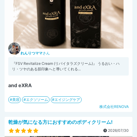
れんりつママ
さん
『FSV Revitalize Cream (リバイタラズクリーム)』 うるおい・ハ
リ・ツヤのある肌印象へと導いてくれる...
and eXRA
美容
エクソソーム
エイジングケア
株式会社RENOVA
乾燥が気になる方におすすめのボディクリーム!
2026/07/30