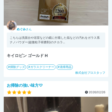
めぐみ
さん
こちらは洗面台や浴室などの鏡に付着した垢などの汚れをガラス系
ナノパウダー(超微粒子研磨剤)のチカラ...
キイロビン ゴールド H
掃除グッズ
ガラスクリーナー
清掃用品
株式会社プロスタッフ
お掃除の強い味方♡
2026/02/26