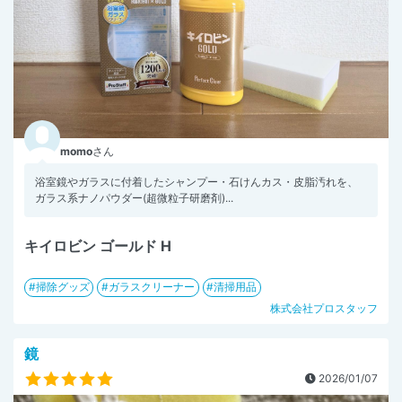
momo
さん
浴室鏡やガラスに付着したシャンプー・石けんカス・皮脂汚れを、
ガラス系ナノパウダー(超微粒子研磨剤)...
キイロビン ゴールド H
掃除グッズ
ガラスクリーナー
清掃用品
株式会社プロスタッフ
鏡
2026/01/07