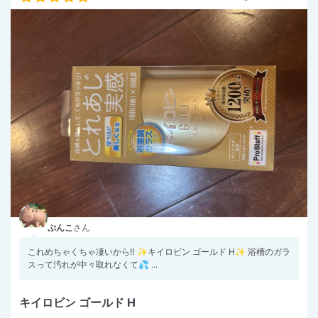
ぷんこ
さん
これめちゃくちゃ凄いから‼️ ✨️キイロビン ゴールド H✨️ 浴槽のガラ
スって汚れが中々取れなくて💦 ...
キイロビン ゴールド H