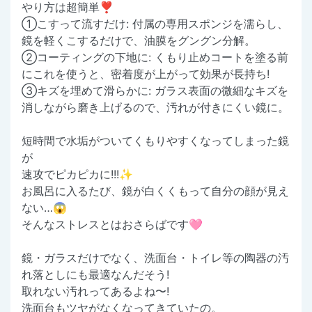
やり方は超簡単❣️
①こすって流すだけ: 付属の専用スポンジを濡らし、
鏡を軽くこするだけで、油膜をグングン分解。
②コーティングの下地に: くもり止めコートを塗る前
にこれを使うと、密着度が上がって効果が長持ち!
③キズを埋めて滑らかに: ガラス表面の微細なキズを
消しながら磨き上げるので、汚れが付きにくい鏡に。
短時間で水垢がついてくもりやすくなってしまった鏡
が
速攻でピカピカに!!!✨
お風呂に入るたび、鏡が白くくもって自分の顔が見え
ない…😱
そんなストレスとはおさらばです🩷
鏡・ガラスだけでなく、洗面台・トイレ等の陶器の汚
れ落としにも最適なんだそう!
取れない汚れってあるよね〜!
洗面台もツヤがなくなってきていたの。