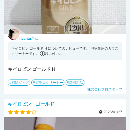
nyanta
さん
キイロビン ゴールド H についてのレビューです。 ⁡⁡浴室鏡用のガラス
クリーナーです⁡⁡。 ⁡①鏡に付い...
キイロビン ゴールド H
掃除グッズ
ガラスクリーナー
清掃用品
株式会社プロスタッフ
キイロビン ゴールド
2026/01/27