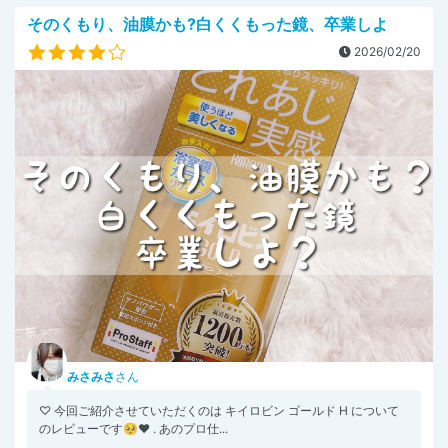
そのくもり、油膜かも?白くくもった鏡、卒業しよ
2026/02/20
みさみさ
さん
♡ 今回ご紹介させていただくのは キイロビン ゴールド H について
のレビューです🥺❤️ . あのプロ仕...