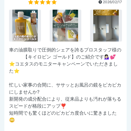
2026/02/17
車の油膜取りで圧倒的シェアを誇るプロスタッフ様の
【キイロビン ゴールド】のご紹介です💁🏻‍♀️💕
⭐️コエタスのモニターキャンペーンでいただきまし
た⭐️
忙しい家事の合間に、ササッとお風呂の鏡をピカピカ
にしませんか?
新開発の成分配合により、従来品よりも汚れが落ちる
スピードが格段にアップ❣️
短時間でも驚くほどのピカピカ度合いに驚きました
😳