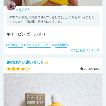
ともよ
さん
年末の大掃除は普段見て見ぬフリをしてきたところもキレイにした
くなります。我が家も例外ではなく、夫...
キイロビン ゴールド H
掃除グッズ
ガラスクリーナー
清掃用品
株式会社プロスタッフ
鏡の輝きが違いました✨
2026/01/07