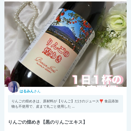
はるみん
さん
りんごの煌めきは、原材料が【りんご】だけのジュース❣️ 食品添加
物も不使用で、皮まで丸ごと使用した ...
りんごの煌めき【黒のりんごエキス】