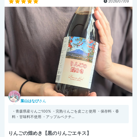
2026/07/09
葉山はなび
さん
・青森県産りんご100% ・完熟りんごを皮ごと使用 ・保存料・香
料・甘味料不使用 ・アップルペクチ...
りんごの煌めき【黒のりんごエキス】