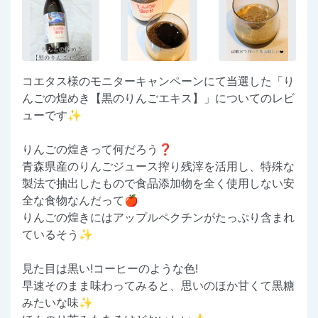
コエタス様のモニターキャンペーンにて当選した「り
んごの煌めき【黒のりんごエキス】」についてのレビ
ューです✨
りんごの煌きって何だろう❓
青森県産のりんごジュース搾り残滓を活用し、特殊な
製法で抽出したもので食品添加物を全く使用しない安
全な食物なんだって🍎
りんごの煌きにはアップルペクチンがたっぷり含まれ
ているそう✨
見た目は黒い!コーヒーのような色!
早速そのまま味わってみると、思いのほか甘くて黒糖
みたいな味✨