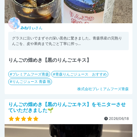
みねりぃ
さん
グラスに注いでまずその深い黒色に驚きました。青森県産の完熟り
んごを、皮や果肉まで丸ごと丁寧に搾っ...
りんごの煌めき【黒のりんごエキス】
プレミアムフーズ青森
青森りんごジュース おすすめ
りんごジュース 青森 瓶
株式会社プレミアムフーズ青森
りんごの煌めき【黒のりんごエキス】をモニターさせ
ていただきました🌱
2026/06/18