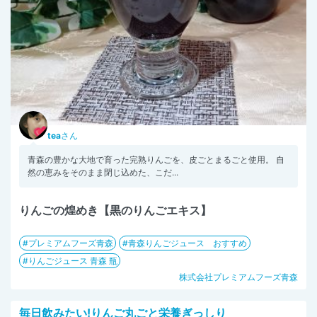
tea
さん
青森の豊かな大地で育った完熟りんごを、皮ごとまるごと使用。 自
然の恵みをそのまま閉じ込めた、こだ...
りんごの煌めき【黒のりんごエキス】
プレミアムフーズ青森
青森りんごジュース おすすめ
りんごジュース 青森 瓶
株式会社プレミアムフーズ青森
毎日飲みたい!りんご丸ごと栄養ぎっしり