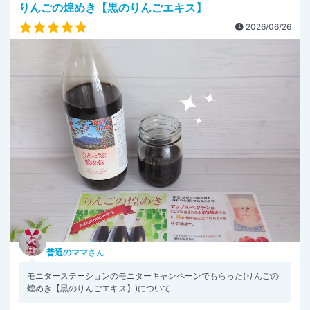
りんごの煌めき【黒のりんごエキス】
2026/06/26
普通のママ
さん
モニターステーションのモニターキャンペーンでもらった(りんごの
煌めき【黒のりんごエキス】)について...