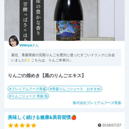
Velerya
さん
最近、青森県産の完熟りんごを贅沢に使ったすごいドリンクに出会
いました!✨ こちらは、りんご本来の...
りんごの煌めき【黒のりんごエキス】
プレミアムフーズ青森
青森りんごジュース おすすめ
りんごジュース 青森 瓶
株式会社プレミアムフーズ青森
美味しく続ける健康&美容習慣🍎
2026/07/27