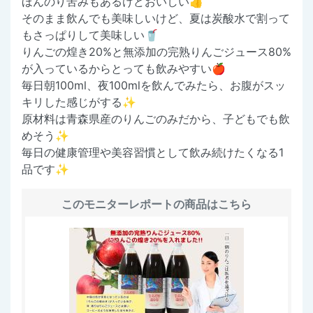
ほんのり苦みもあるけどおいしい👍
そのまま飲んでも美味しいけど、夏は炭酸水で割って
もさっぱりして美味しい🥤
りんごの煌き20%と無添加の完熟りんごジュース80%
が入っているからとっても飲みやすい🍎
毎日朝100ml、夜100mlを飲んでみたら、お腹がスッ
キリした感じがする✨
原材料は青森県産のりんごのみだから、子どもでも飲
めそう✨
毎日の健康管理や美容習慣として飲み続けたくなる1
品です✨
このモニターレポートの商品はこちら