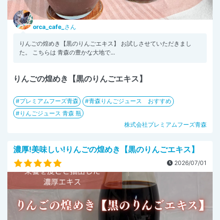
orca_cafe_
さん
りんごの煌めき【黒のりんごエキス】 お試しさせていただきまし
た。 こちらは 青森の豊かな大地で...
りんごの煌めき【黒のりんごエキス】
プレミアムフーズ青森
青森りんごジュース おすすめ
りんごジュース 青森 瓶
株式会社プレミアムフーズ青森
濃厚!美味しい!りんごの煌めき【黒のりんごエキス】
2026/07/01