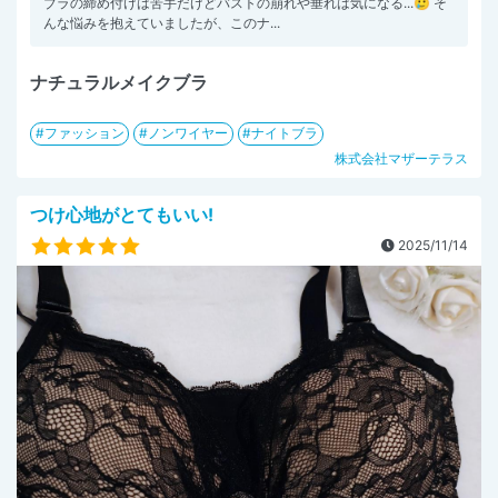
ブラの締め付けは苦手だけどバストの崩れや垂れは気になる...🥲 そ
んな悩みを抱えていましたが、このナ...
ナチュラルメイクブラ
ファッション
ノンワイヤー
ナイトブラ
株式会社マザーテラス
つけ心地がとてもいい!
2025/11/14