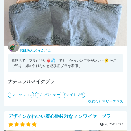
おほあんどうふ
さん
敏感肌で ブラが痒い👙💦 でも かわいいブラがいい～🤔 そこ
で私は 締め付けない敏感肌用ブラを着用し...
ナチュラルメイクブラ
ファッション
ノンワイヤー
ナイトブラ
株式会社マザーテラス
デザインかわいい着心地抜群なノンワイヤーブラ
2025/11/07