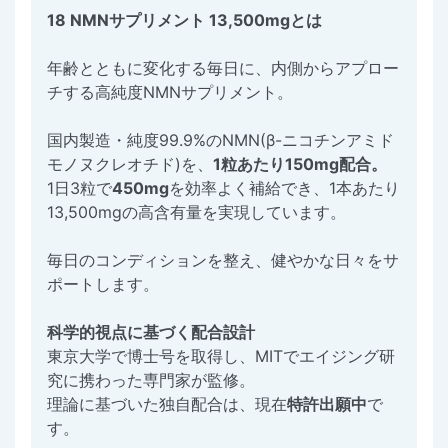
18 NMNサプリメント 13,500mgとは
年齢とともに変化する毎日に、内側からアプロー
チする高純度NMNサプリメント。
国内製造・純度99.9%のNMN(β-ニコチンアミド
モノヌクレオチド)を、
1粒あたり150mg配合。
1日3粒で
450mg
を効率よく補給でき、1本あたり
13,500mgの高含有量を実現しています。
毎日のコンディションを整え、健やかな日々をサ
ポートします。
科学的視点に基づく配合設計
東京大学で博士号を取得し、MITでエイジング研
究に携わった専門家が監修。
理論に基づいた独自配合は、現在
特許出願中
で
す。