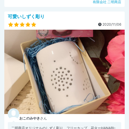
有限会社 二明商店
可愛いしずく彫り
2020/11/06
おこのみやき
さん
二明商店オリジナルのしずく彫り フリーカップ 花火ーHANABI-