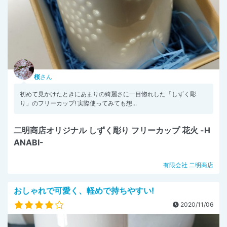
桜
さん
初めて見かけたときにあまりの綺麗さに一目惚れした「しずく彫
り」のフリーカップ! 実際使ってみても想...
二明商店オリジナル しずく彫り フリーカップ 花火 -H
ANABI-
有限会社 二明商店
おしゃれで可愛く、軽めで持ちやすい!
2020/11/06