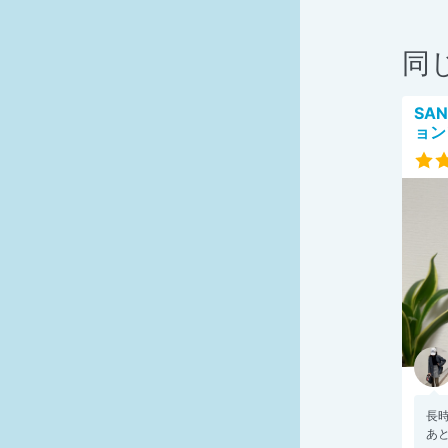
同
SA
ョン
長
あ