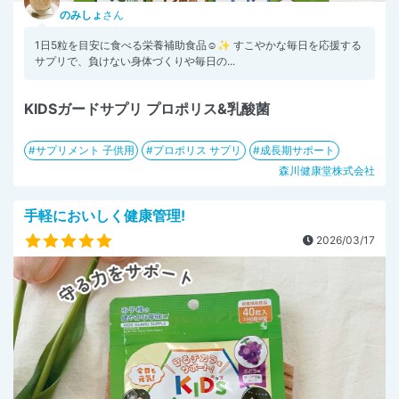
のみしょ
さん
1日5粒を目安に食べる栄養補助食品☺️✨ すこやかな毎日を応援する
サプリで、負けない身体づくりや毎日の...
KIDSガードサプリ プロポリス&乳酸菌
サプリメント 子供用
プロポリス サプリ
成長期サポート
森川健康堂株式会社
手軽においしく健康管理!
2026/03/17