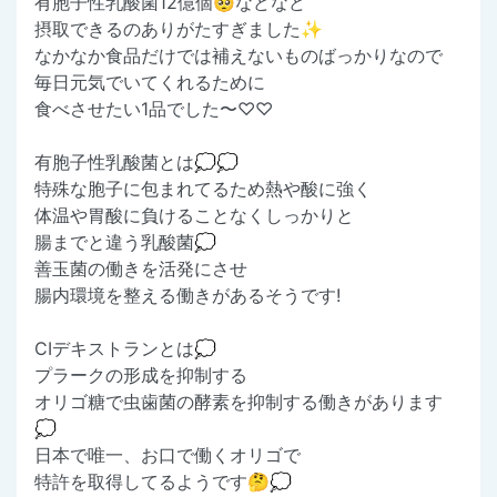
有胞子性乳酸菌12億個🥺などなど
摂取できるのありがたすぎました✨
なかなか食品だけでは補えないものばっかりなので
毎日元気でいてくれるために
食べさせたい1品でした〜♡♡
有胞子性乳酸菌とは💭💭
特殊な胞子に包まれてるため熱や酸に強く
体温や胃酸に負けることなくしっかりと
腸までと違う乳酸菌💭
善玉菌の働きを活発にさせ
腸内環境を整える働きがあるそうです!
CIデキストランとは💭
プラークの形成を抑制する
オリゴ糖で虫歯菌の酵素を抑制する働きがあります
💭
日本で唯一、お口で働くオリゴで
特許を取得してるようです🤔💭