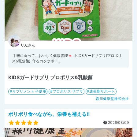
りん
さん
⁡ 手軽に食べて、おいしく健康管理🍬 ⁡ ⁡ KIDSガードサプリ(プロポリ
ス&乳酸菌) ⁡ 守る力をサポー...
KIDSガードサプリ プロポリス&乳酸菌
サプリメント 子供用
プロポリス サプリ
成長期サポート
森川健康堂株式会社
ポリポリ食べながら、栄養も補える‼︎
2026/03/09