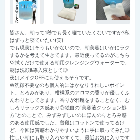
皆さん、朝って1秒でも長く寝ていたくないですか?私
はずっと寝ていたい(笑)
でも現実はそうもいかないので、朝美容はいかにラク
するかを考えて生きてます。最近使ってるのがこちら
♡拭くだけで使える朝用クレンジングウォーターで、
朝は洗顔&導入液として◎
夜はメイクOFFにも使えるそうです。
W洗顔不要なのも個人的にはかなりうれしいポイン
ト。とろみがあり、柑橘系のアロマの香りが優しくふ
んわりとしてきます。香りが邪魔をすることなく、む
しろリラックス感あり◎独自の“美容液クッション処
方”とのことで、みずみずしいのにほんのりとろみ感
のある使用感でした。普段はコットンで使ってるけ
ど、今回は質感わかりやすいように手に取ってみた◎
忙しい朝にも取り入れやすくて、最近お気に入りです