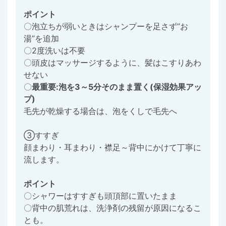
ポイント
〇泡立ちが弱いときはシャンプーを足さず”お
湯”を追加
〇2度洗いは不要
〇頭皮はマッサージするように、髪はこすりあわ
せない
〇
最重要:泡を3～5分そのまま置く(保湿効果アッ
プ)
毛先が乾燥する場合は、泡をくしで毛先へ
③すすぎ
顔まわり・耳まわり・襟足～背中にかけて丁寧に
流します。
ポイント
〇シャワーはすすぎも頭頂部に置いたまま
〇背中の肌荒れは、洗浄剤の残留が原因になるこ
とも。