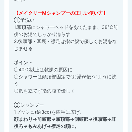
【メイクリーMシャンプーの正しい使い方】
①予洗い
1.頭頂部にシャワーヘッドをあてたまま、38℃前
後のお湯でしっかり濡らす
2.後頭部・耳裏・襟足は指の腹で優しくお湯をな
じませる
ポイント
〇40℃以上は乾燥の原因に
〇シャワーは頭頂部固定で“お湯が伝う”ように洗
う
〇爪を立てず指の腹で優しく
②シャンプー
1プッシュ(約3cc)を両手に広げ、
顔まわり→前頭部→頭頂部→側頭部→後頭部→耳
後ろ→もみあげ→襟足の順に。