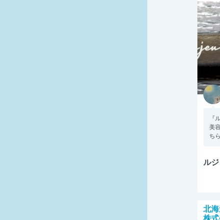
『
美
ちら
ルジ
北海
株式