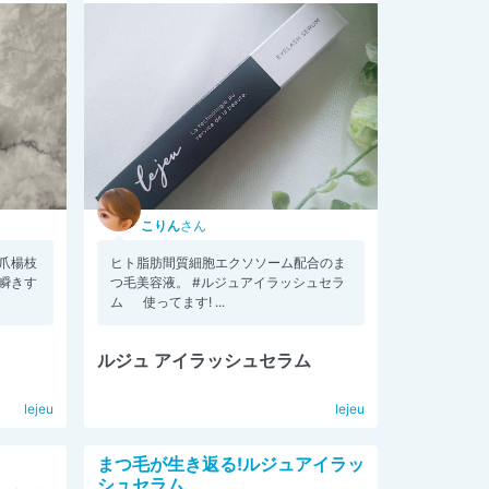
こりん
さん
爪楊枝
ヒト脂肪間質細胞エクソソーム配合のま
瞬きす
つ毛美容液。 #ルジュアイラッシュセラ
ム 使ってます! ...
ルジュ アイラッシュセラム
lejeu
lejeu
まつ毛が生き返る!ルジュアイラッ
シュセラム