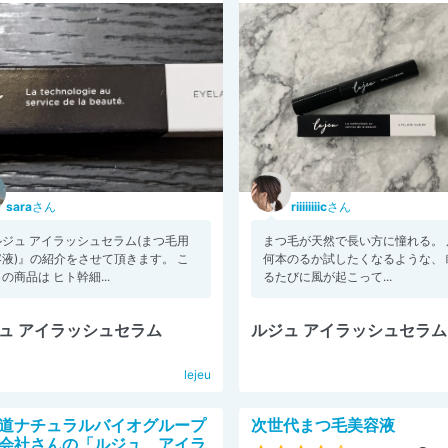
sara
さん
riiiiiiiic
さん
ルジュ アイラッシュセラム(まつ毛用
まつ毛が天然で長い方に憧れる。 
容液)』の紹介をさせて頂きます。 こ
何本のるか試したくなるような、 
の商品は ヒト幹細...
るたびに風が起こって...
ュ アイラッシュセラム
ルジュ アイラッシュセラム
lejeu
道ナチュラルバイオグループ
次世代まつ毛美容液
会社さんの「ルジュ アイラ