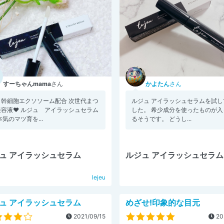
すーちゃんmama
さん
かよたん
さん
ト幹細胞エクソソーム配合 次世代まつ
ルジュ アイラッシュセラムを試し
容液❤️ ルジュ アイラッシュセラム
した。 希少成分を使ったものが入
本気のマツ育を...
るそうです。 どうし...
ュ アイラッシュセラム
ルジュ アイラッシュセラム
lejeu
ュ アイラッシュセラム
めざせ!印象的な目元
2021/09/15
20