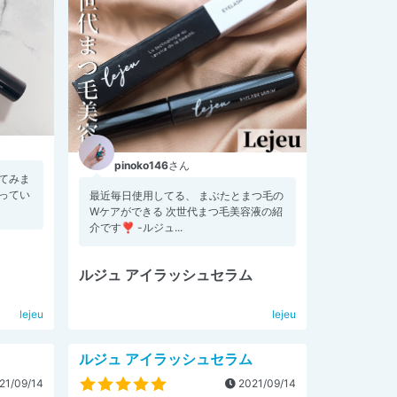
pinoko146
さん
てみま
ってい
最近毎日使用してる、 まぶたとまつ毛の
Wケアができる 次世代まつ毛美容液の紹
介です❣️ -ルジュ...
ルジュ アイラッシュセラム
lejeu
lejeu
ルジュ アイラッシュセラム
21/09/14
2021/09/14