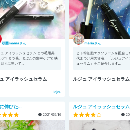
頑固mama
さん
maria
さん
ジュ アイラッシュセラム まつ毛用美
ヒト幹細胞エクソソームを配合し
 6ml まつ毛、まぶたの集中ケアで 映
代まつげ用美容液、「ルジュアイ
目元に導いて...
ュセラム」をご紹介します...
ュ アイラッシュセラム
ルジュ アイラッシュセラム
lejeu
に伸びた…
ルジュ アイラッシュセラム
2021/09/16
20