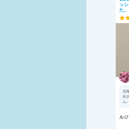
ッシ
た。
北
社
ム」
ルジ