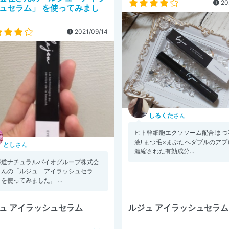
20
ュセラム」 を使ってみまし
2021/09/14
しるくた
さん
ヒト幹細胞エクソソーム配合!まつ
液! まつ毛×まぶたへダブルのアプ
とし
さん
濃縮された有効成分...
海道ナチュラルバイオグループ株式会
さんの「ルジュ アイラッシュセラ
を使ってみました。 ...
ュ アイラッシュセラム
ルジュ アイラッシュセラム