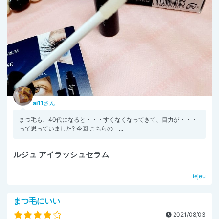
ai11
さん
まつ毛も、40代になると・・・すくなくなってきて、目力が・・・
って思っていました? 今回 こちらの ...
ルジュ アイラッシュセラム
lejeu
まつ毛にいい
2021/08/03