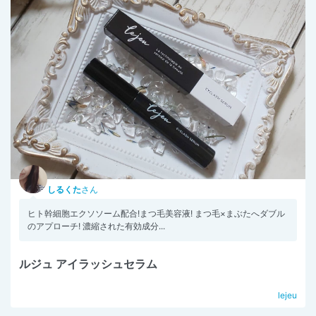
しるくた
さん
ヒト幹細胞エクソソーム配合!まつ毛美容液! まつ毛×まぶたへダブル
のアプローチ! 濃縮された有効成分...
ルジュ アイラッシュセラム
lejeu