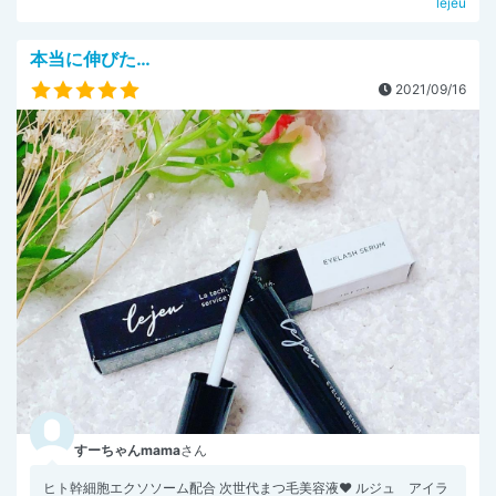
lejeu
本当に伸びた…
2021/09/16
すーちゃんmama
さん
ヒト幹細胞エクソソーム配合 次世代まつ毛美容液❤️ ルジュ アイラ