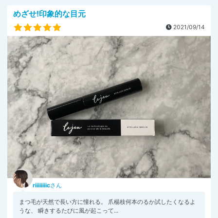
めざせ!印象的な目元
2021/09/14
riiiiiiiic
さん
まつ毛が天然で長い方に憧れる。 爪楊枝何本のるか試したくなるよ
うな、 瞬きするたびに風が起こって...