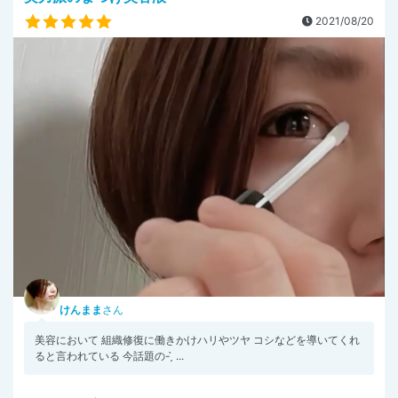
2021/08/20
けんまま
さん
美容において 組織修復に働きかけハリやツヤ コシなどを導いてくれ
ると言われている 今話題の- ̗̀ ...