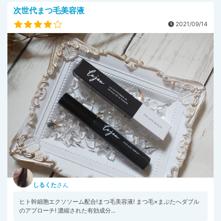
次世代まつ毛美容液
2021/09/14
しるくた
さん
ヒト幹細胞エクソソーム配合!まつ毛美容液! まつ毛×まぶたへダブル
のアプローチ! 濃縮された有効成分...