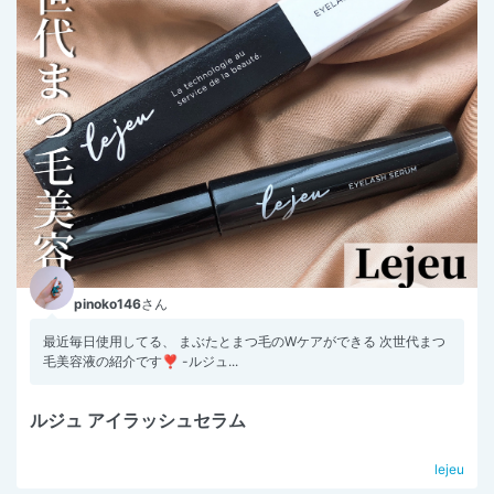
pinoko146
さん
最近毎日使用してる、 まぶたとまつ毛のWケアができる 次世代まつ
毛美容液の紹介です❣️ -ルジュ...
ルジュ アイラッシュセラム
lejeu