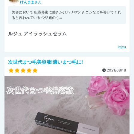
けんまま
さん
美容において 組織修復に働きかけハリやツヤ コシなどを導いてくれ
ると言われている 今話題の- ̗̀ ...
ルジュ アイラッシュセラム
lejeu
次世代まつ毛美容液!濃いまつ毛に!
2021/08/18