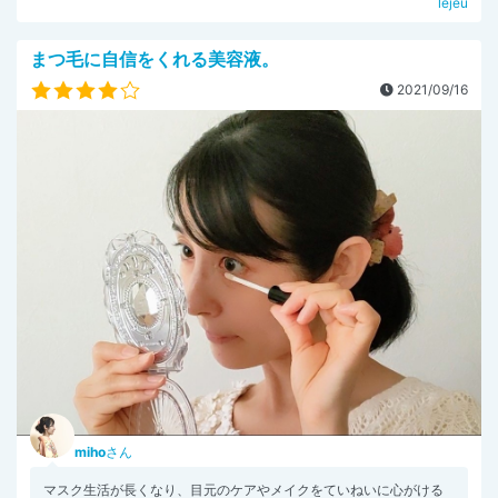
lejeu
まつ毛に自信をくれる美容液。
2021/09/16
miho
さん
マスク生活が長くなり、目元のケアやメイクをていねいに心がける