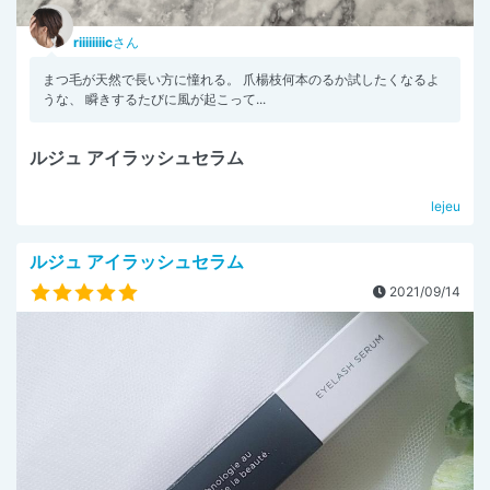
riiiiiiiic
さん
まつ毛が天然で長い方に憧れる。 爪楊枝何本のるか試したくなるよ
うな、 瞬きするたびに風が起こって...
ルジュ アイラッシュセラム
lejeu
ルジュ アイラッシュセラム
2021/09/14