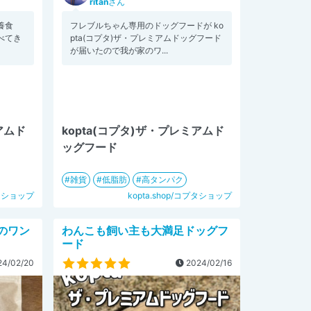
ritan
さん
養食
フレブルちゃん専用のドッグフードが ko
べてき
pta(コプタ)ザ・プレミアムドッグフード
が届いたので我が家のワ...
アムド
kopta(コプタ)ザ・プレミアムド
ッグフード
雑貨
低脂肪
高タンパク
プタショップ
kopta.shop/コプタショップ
のワン
わんこも飼い主も大満足ドッグフ
ード
4/02/20
2024/02/16