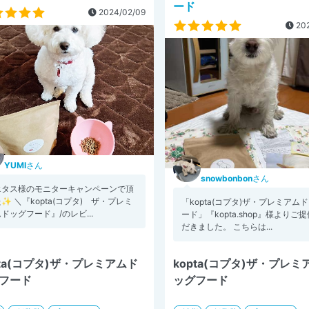
ード
2024/02/09
202
YUMI
さん
snowbonbon
さん
エタス様のモニターキャンペーンで頂
✨ ＼『kopta(コプタ) ザ・プレミ
「kopta(コプタ)ザ・プレミアム
ドッグフード』/のレビ...
ード」『kopta.shop』様よりご
だきました。 こちらは...
pta(コプタ)ザ・プレミアムド
kopta(コプタ)ザ・プレミ
フード
ッグフード