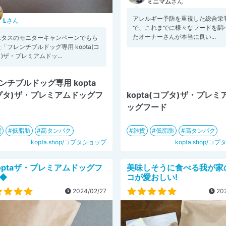
ミニマム
さん
アレルギー予防を重視した総合栄
L
さん
で、これまでに様々なフードを調
たオーナーさんが本当に良い...
エタスのモニターキャンペーンでもら
「フレンチブルドッグ専用 kopta(コ
)ザ・プレミアムドッ...
ンチブルドッグ専用 kopta
プタ)ザ・プレミアムドッグフ
kopta(コプタ)ザ・プレミ
ッグフード
貨
低脂肪
高タンパク
雑貨
低脂肪
高タンパク
kopta.shop/コプタショップ
kopta.shop/コ
optaザ・プレミアムドッグフ
美味しそうに食べる我が家
◆
コが愛おしい!
2024/02/27
202