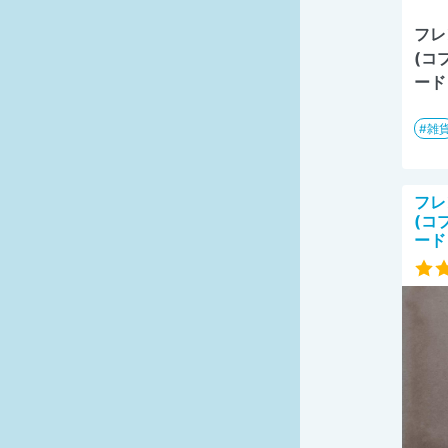
フレ
(コ
ード
雑
フレ
(コ
ード