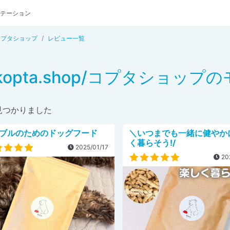
テーション
p/コプタショップ
レビュー一覧
kopta.shop/コプタショッ
見つかりました
ブルのためのドッグフード
＼いつまでも一緒に健やか
く暮らそう!/
2025/01/17
20