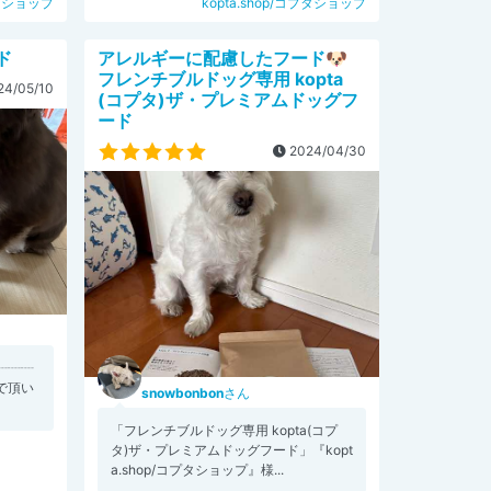
プタショップ
kopta.shop/コプタショップ
ド
アレルギーに配慮したフード🐶
フレンチブルドッグ専用 kopta
4/05/10
(コプタ)ザ・プレミアムドッグフ
ード
2024/04/30
┈┈┈
で頂い
snowbonbon
さん
「フレンチブルドッグ専用 kopta(コプ
タ)ザ・プレミアムドッグフード」『kopt
a.shop/コプタショップ』様...