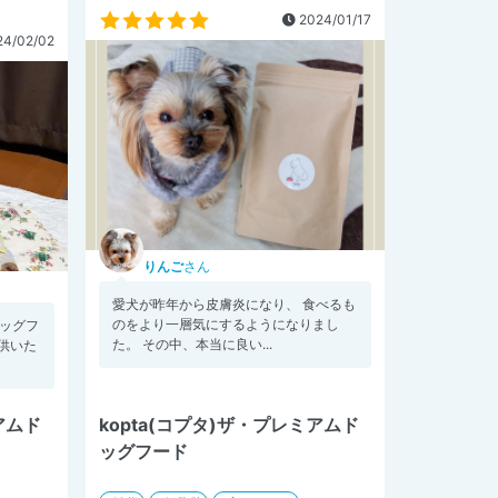
2024/01/17
4/02/02
りんご
さん
愛犬が昨年から皮膚炎になり、 食べるも
のをより一層気にするようになりまし
ドッグフ
た。 その中、本当に良い...
提供いた
アムド
kopta(コプタ)ザ・プレミアムド
ッグフード