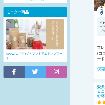
モニター商品
ko
ード 
プタ
フレ
(コ
kopta(コプタ)ザ・プレミアムドッグフー
ド
ード
雑
愛犬
るこ
心材