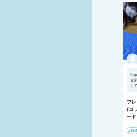
Ko
合
して
フレ
(コ
ード
雑