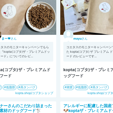
まー♥
さん
mayu
さん
エタスのモニターキャンペーンでもら
コエタスのモニターキャンペーン
『kopta(コプタ)ザ・プレミアムドッ
た kopta(コプタ) ザ プレミアム
ード』についてのレビ...
ード のレビューです...
pta(コプタ)ザ・プレミアムド
kopta(コプタ)ザ・プレミ
フード
ッグフード
貨
低脂肪
高タンパク
雑貨
低脂肪
高タンパク
kopta.shop/コプタショップ
kopta.shop/コ
ナーさんのこだわり詰まった
アレルギーに配慮した国産
素材のドッグフード🐩
🐶koptaザ・プレミアム