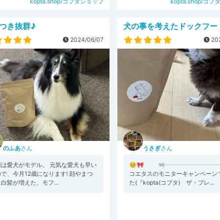
kopta.shop/コプタショップ
kopta.shop/コ
つき抜群♪
犬の事を考えたドックフー
2024/06/07
202
のふあ
さん
うさぎ
さん
回は愛犬がモデル。 元気な愛犬も早い
🥺🎀 ୨୧┈┈┈┈┈┈┈┈┈
で、今月12歳になります! 顔やまつ
コエタスのモニターキャンペーン
白髪が増えた、モフ...
た(『kopta(コプタ) ザ・プレ...