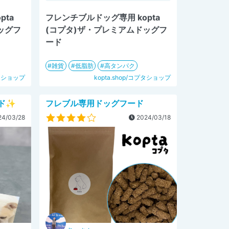
pta
フレンチブルドッグ専用 kopta
ッグフ
(コプタ)ザ・プレミアムドッグフ
ード
雑貨
低脂肪
高タンパク
プタショップ
kopta.shop/コプタショップ
ド✨
フレブル専用ドッグフード
4/03/28
2024/03/18