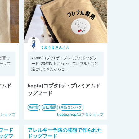
うまうまさん
さん
で貰っ
kopta(コプタ) ザ・プレミアムドッグフ
 ドッグフ
ード ⁡ 20年以上にわたり フレブルと共に
過ごしてきたからこ...
アムド
kopta(コプタ)ザ・プレミアムド
ッグフード
雑貨
低脂肪
高タンパク
プタショップ
kopta.shop/コプタショップ
フード
アレルギー予防の発想で作られた
ドッグフ
ドッグフード