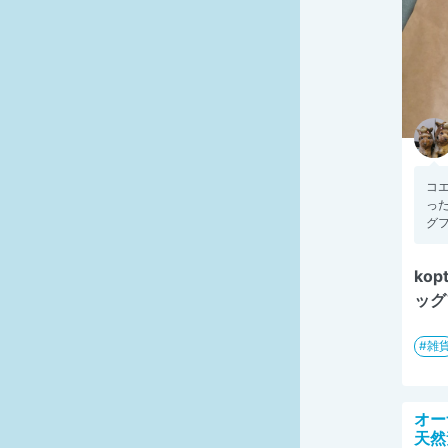
コ
った
グフ
ko
ッグ
雑
オー
天然