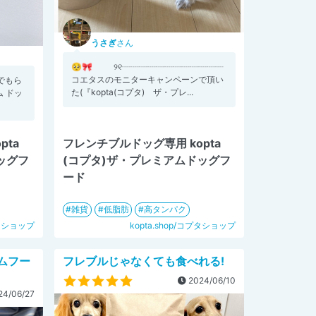
うさぎ
さん
🥺🎀 ୨୧┈┈┈┈┈┈┈┈┈┈┈┈
コエタスのモニターキャンペーンで頂い
でもら
た(『kopta(コプタ) ザ・プレ...
ム ドッ
pta
フレンチブルドッグ専用 kopta
ッグフ
(コプタ)ザ・プレミアムドッグフ
ード
雑貨
低脂肪
高タンパク
プタショップ
kopta.shop/コプタショップ
ムフー
フレブルじゃなくても食べれる!
2024/06/10
4/06/27