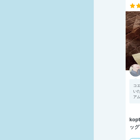
コ
いた
アム
ko
ッグ