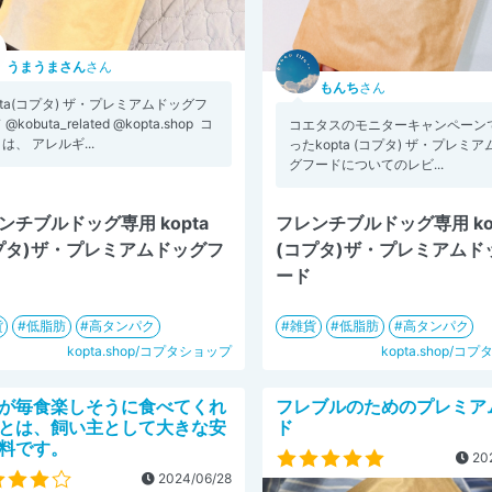
うまうまさん
さん
もんち
さん
pta(コプタ) ザ・プレミアムドッグフ
@kobuta_related @kopta.shop ⁡ コ
コエタスのモニターキャンペーン
は、 アレルギ...
ったkopta (コプタ) ザ・プレミア
グフードについてのレビ...
ンチブルドッグ専用 kopta
フレンチブルドッグ専用 ko
プタ)ザ・プレミアムドッグフ
(コプタ)ザ・プレミアムド
ード
貨
低脂肪
高タンパク
雑貨
低脂肪
高タンパク
kopta.shop/コプタショップ
kopta.shop/コ
が毎食楽しそうに食べてくれ
フレブルのためのプレミア
とは、飼い主として大きな安
ド
料です。
202
2024/06/28