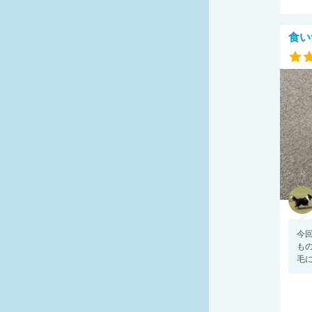
食い
今
もの
毛に