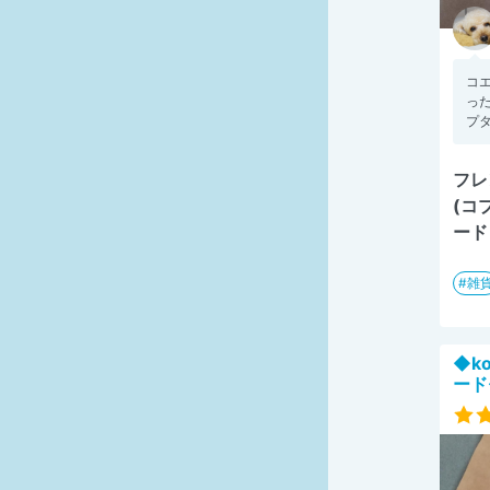
コ
った
プタ
フレ
(コ
ード
雑
◆k
ード