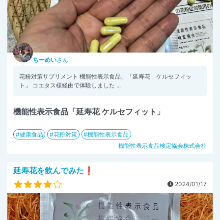
ちーめい
さん
花粉対策サプリメント 機能性表示食品、「延寿花 ケルセフィッ
ト」 コエタス様経由で体験しました ...
機能性表示食品「延寿花 ケルセフィット」
健康食品
花粉対策
機能性表示食品
機能性表示食品検定協会株式会社
延寿花を飲んでみた❗
2024/01/17