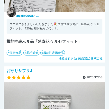
anjelie0908
さん
コエスタさまよりいただきました💐 機能性表示食品「延寿花 ケルセ
フィット」 120粒 1日4粒なので、1...
機能性表示食品「延寿花 ケルセフィット」
健康食品
花粉対策
機能性表示食品
機能性表示食品検定協会株式会社
お守りサプリ♪
2023/12/08