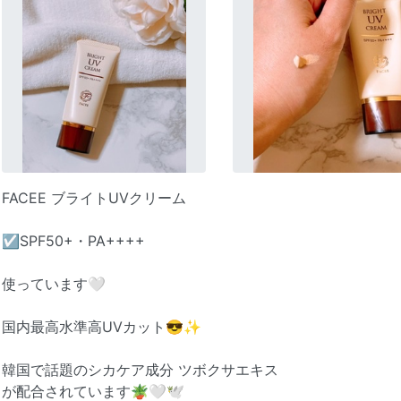
FACEE ブライトUVクリーム
☑SPF50+・PA++++
使っています🤍
国内最高水準高UVカット😎✨
韓国で話題のシカケア成分 ツボクサエキス
が配合されています🪴🤍🕊