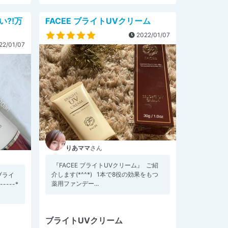
い?!万
FACEE ブライトUVクリーム
2022/01/07
22/01/07
りあママ
さん
⁡ 『FACEE ブライトUVクリーム』 ⁡ ご紹
介します(*^^*) ⁡ ⁡ 1本で8役の効果をもつ
ブライ
薬用ファンデー...
----*
ブライトUVクリーム