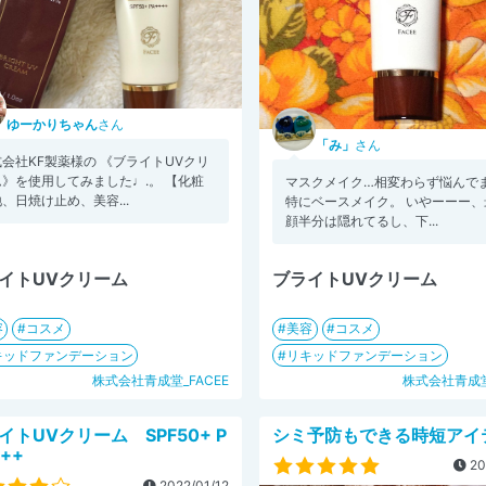
ゆーかりちゃん
さん
「み」
さん
会社KF製薬様の 《ブライトUVクリ
ム》を使用してみました♩.。 【化粧
マスクメイク…相変わらず悩んで
、日焼け止め、美容...
特にベースメイク。 いやーーー、
顔半分は隠れてるし、下...
イトUVクリーム
ブライトUVクリーム
容
コスメ
美容
コスメ
キッドファンデーション
リキッドファンデーション
株式会社青成堂_FACEE
株式会社青成堂
イトUVクリーム SPF50+ P
シミ予防もできる時短アイ
++
20
2022/01/12