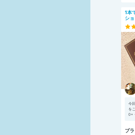
1本
ショ
今回
をご
0+・
ブラ