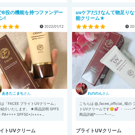
で8役の機能を持つファンデー
uvケアだけなんて物足りな
ン!
能クリーム★
2022/01/12
20
あきたこまち
さん
れののん
さん
は「FACEE ブライトUVクリーム」
こちらは @_facee_official_ 様の 
紹介いたします。 ★商品説明 SPF5
トUVクリームです😌💕 ・ -----*-
PA++++ SPF50+/++++...
商品詳細*-----*---...
イトUVクリーム
ブライトUVクリーム