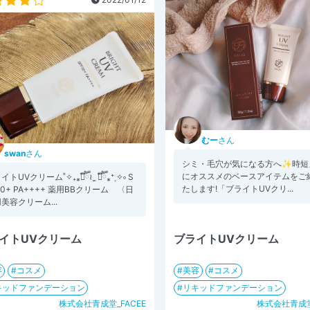
むー
さん
swan
さん
シミ・毛穴が気になる方へ✨時短
にオススメのベースアイテムをご
トUVクリーム˚✧₊⁎❝᷀ົཽ≀ˍ̮ ❝᷀ົཽ⁎⁺˳✧༚ S
たします!「ブライトUVクリ...
50+ PA++++ 薬用BBクリーム 〈日
美容クリーム...
イトUVクリーム
ブライトUVクリーム
容
コスメ
美容
コスメ
キッドファンデーション
リキッドファンデーション
株式会社青成堂_FACEE
株式会社青成堂