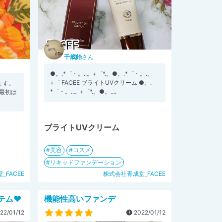
千歳飴
さん
●。.*゜・。..。+゜*.。●。.*゜・。.。
+゜ FACEE ブライトUVクリーム ●。.
ます。
*゜・。..。+゜*.。●。....
最初は
ブライトUVクリーム
美容
コスメ
リキッドファンデーション
_FACEE
株式会社青成堂_FACEE
テム❤
機能性高いファンデ
22/01/12
2022/01/12