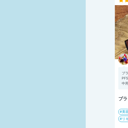
ブライ
PF
中用
ブラ
美
リ