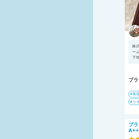
株式
ー
下地
ブラ
美
リ
ブラ
A++