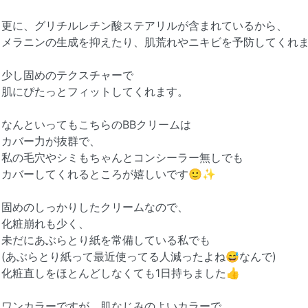
更に、グリチルレチン酸ステアリルが含まれているから、
メラニンの生成を抑えたり、肌荒れやニキビを予防してくれ
少し固めのテクスチャーで
肌にぴたっとフィットしてくれます。
なんといってもこちらのBBクリームは
カバー力が抜群で、
私の毛穴やシミもちゃんとコンシーラー無しでも
カバーしてくれるところが嬉しいです🙂✨
固めのしっかりしたクリームなので、
化粧崩れも少く、
未だにあぶらとり紙を常備している私でも
(あぶらとり紙って最近使ってる人減ったよね😅なんで)
化粧直しをほとんどしなくても1日持ちました👍
ワンカラーですが、肌なじみのよいカラーで、