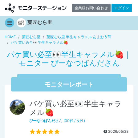
企業様お問い合わせ
ログイン
菓匠むら里
HOME
菓匠むら里
菓匠むら里 半生キャラメル あまおう苺
パケ買い必至👀半生キャラメル🍓
パケ買い必至👀半生キャラメル🍓｜
モニター ぴーなつぱんださん
モニターレポート
パケ買い必至👀半生キャラ
メル🍓
ぴーなつぱんだ
さん (30代 / 女性)
2026/05/28