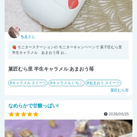
ちえ
さん
🍓 モニターステーションの モニターキャンペーンで 菓子匠むら里
半生キャラメル あまおう苺 お...
菓匠むら里 半生キャラメル あまおう苺
キャラメル スイーツ
キャラメル いちご
あまおう スイーツ
菓匠むら里
なめらかで甘酸っぱい!
2026/05/25