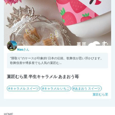
Nao
さん
“隈取り”のケースが印象的! 日本の伝統、歌舞伎が思い浮かびます。
歌舞伎座や博多座でも人気の菓匠む...
菓匠むら里 半生キャラメル あまおう苺
キャラメル スイーツ
キャラメル いちご
あまおう スイーツ
菓匠むら里
HOME