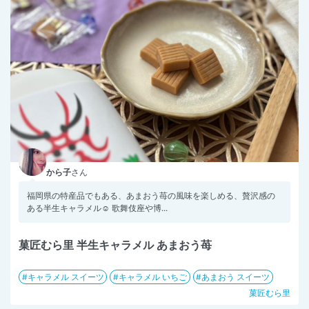
から子
さん
福岡県の特産品でもある、あまおう苺の風味を楽しめる、贅沢感の
ある半生キャラメル☺️ 歌舞伎座や博...
菓匠むら里 半生キャラメル あまおう苺
キャラメル スイーツ
キャラメル いちご
あまおう スイーツ
菓匠むら里