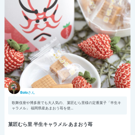
Bolo
さん
歌舞伎座や博多座でも大人気の、 菓匠むら里様の定番菓子「半生キ
ャラメル」 福岡県産あまおう苺を使...
菓匠むら里 半生キャラメル あまおう苺