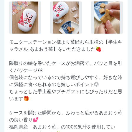
モニターステーション様より菓匠むら里様の【半生キ
ャラメル あまおう苺】をいただきました🍓
隈取りの絵を巻いたケースがお洒落で、パッと目を引
くパッケージ👀
個包装になっているので持ち運びしやすく、好きな時
に気軽に食べられるのも嬉しいポイント◎
ちょっとした手土産やプチギフトにもぴったりだと思
います🎁
ケースを開けた瞬間から、ふわっと広がるあまおう苺
の良い香り💕
福岡県産「あまおう苺」の100%果汁を使用してい