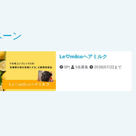
ペーン
Le♡milcoヘアミルク
5Pt
5名募集
2026/07/22まで