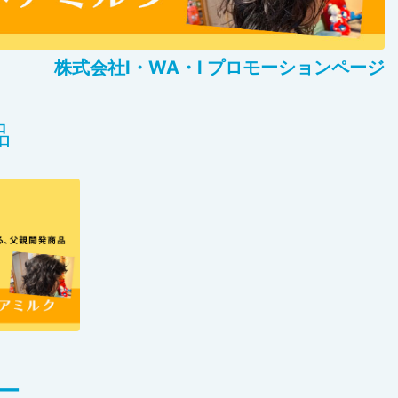
株式会社I・WA・I プロモーションページ
品
ー