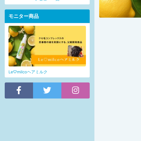
モニター商品
Le♡milcoヘアミルク