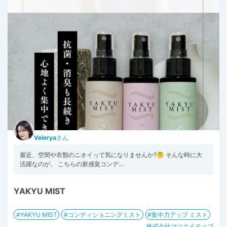
Velerya
さん
最近、空間や衣類のニオイって気になりませんか?🤔 そんな時に大
活躍なのが、 こちらの新感覚コンデ...
YAKYU MIST
YAKYU MIST
コンディショニングミスト
集中力アップ ミスト
株式会社マツエイティブ