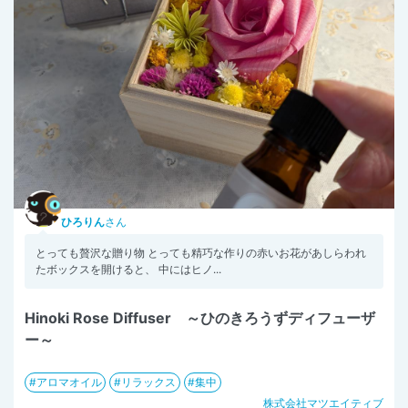
ひろりん
さん
とっても贅沢な贈り物 とっても精巧な作りの赤いお花があしらわれ
たボックスを開けると、 中にはヒノ...
Hinoki Rose Diffuser ～ひのきろうずディフューザ
ー～
アロマオイル
リラックス
集中
株式会社マツエイティブ