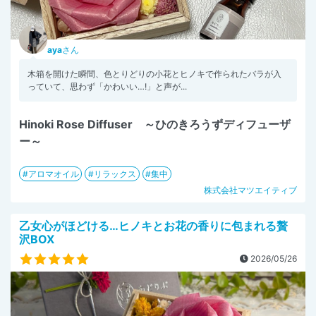
aya
さん
木箱を開けた瞬間、色とりどりの小花とヒノキで作られたバラが入
っていて、思わず「かわいい…!」と声が...
Hinoki Rose Diffuser ～ひのきろうずディフューザ
ー～
アロマオイル
リラックス
集中
株式会社マツエイティブ
乙女心がほどける…ヒノキとお花の香りに包まれる贅
沢BOX
2026/05/26