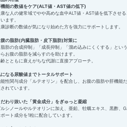
機能の数値をケア(ALT値・AST値の低下)
健康な人の健常域でやや高めな血中ALT値・AST値を低下させ
ています。
健康診断の数値が気になり始めた方を強力にサポートします。
お腹の脂肪(内臓脂肪・皮下脂肪)対策に
「脂肪の合成抑制」「成長抑制」「溜め込みにくくする」という
からお腹の脂肪を減らすのを助けます。
年齢とともに衰えがちな代謝に直接アプローチ。
気になる尿酸値までトータルサポート
機能性関与成分「ルテオリン」を配合し、お腹の脂肪や肝機能
証されています。
こだわり抜いた「黄金成分」をぎゅっと凝縮
ガルシノールやルテオリンに加え、亜鉛、牡蠣エキス、黒酢、G
サポート成分を1粒に配合しています。