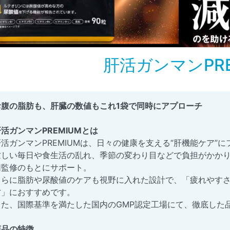
肝活ガンマンPRE
お腹の脂肪も、肝臓の数値もこれ1袋で同時にアプローチ
活ガンマンPREMIUMとは
肝活ガンマンPREMIUMは、日々の健康を支える“肝機能ケア”
忙しい毎日や食生活の乱れ、季節の変わり目などで負担がかかり
同監修のもとにサポート。
さらに脂肪や尿酸値のケアも視野に入れた設計で、「疲れやす
方」におすすめです。
また、国際基準を満たした国内のGMP認定工場にて、徹底した
商品の特徴