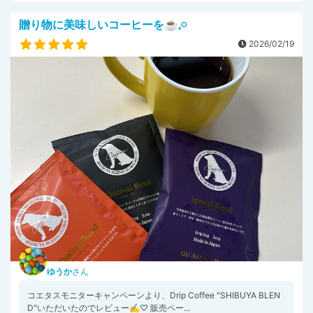
贈り物に美味しいコーヒーを☕𓈒𓏸︎︎︎︎
2026/02/19
ゆうか
さん
コエタスモニターキャンペーンより、Drip Coffee "SHIBUYA BLEN
D"いただいたのでレビュー✍♡ 販売ペー...