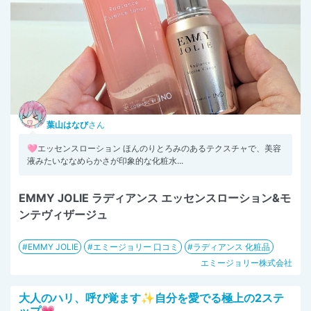
葉山はなび
さん
🩷エッセンスローション ほんのりとろみのあるテクスチャで、美容
液みたいななめらかさが印象的な化粧水...
EMMY JOLIE ラディアンス エッセンスローション&モ
ンテヴィザージュ
EMMY JOLIE
エミージョリー 口コミ
ラディアンス 化粧品
エミージョリー株式会社
大人のハリ、呼び覚ます✨自分を愛でる極上の2ステ
ップ💗