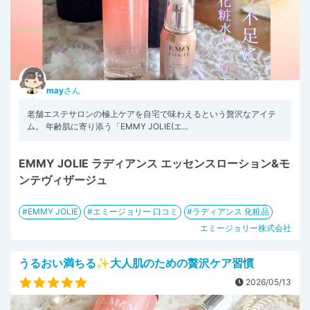
may
さん
老舗エステサロンの極上ケアを自宅で味わえるという贅沢なアイテ
ム。 年齢肌に寄り添う「EMMY JOLIE(エ...
EMMY JOLIE ラディアンス エッセンスローション&モ
ンテヴィザージュ
EMMY JOLIE
エミージョリー 口コミ
ラディアンス 化粧品
エミージョリー株式会社
うるおい満ちる✨大人肌のための贅沢ケア習慣
2026/05/13