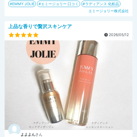
EMMY JOLIE
エミージョリー 口コミ
ラディアンス 化粧品
エミージョリー株式会社
上品な香りで贅沢スキンケア
2026/05/12
よよよん
さん