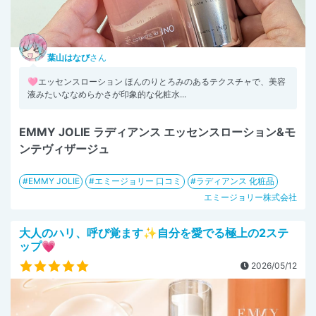
葉山はなび
さん
🩷エッセンスローション ほんのりとろみのあるテクスチャで、美容
液みたいななめらかさが印象的な化粧水...
EMMY JOLIE ラディアンス エッセンスローション&モ
ンテヴィザージュ
EMMY JOLIE
エミージョリー 口コミ
ラディアンス 化粧品
エミージョリー株式会社
大人のハリ、呼び覚ます✨自分を愛でる極上の2ステ
ップ💗
2026/05/12