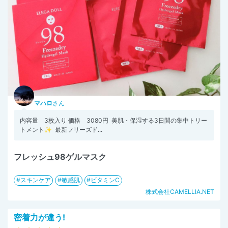
マハロ
さん
内容量 3枚入り⁡ 価格 3080円⁡ ⁡ ⁡美肌・保湿する3日間の集中トリー
トメント✨⁡ ⁡ 最新フリーズド...
フレッシュ98ゲルマスク
スキンケア
敏感肌
ビタミンC
株式会社CAMELLIA.NET
密着力が違う!