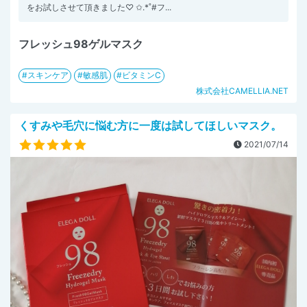
をお試しさせて頂きました♡ ✩.*˚#フ...
フレッシュ98ゲルマスク
スキンケア
敏感肌
ビタミンC
株式会社CAMELLIA.NET
くすみや毛穴に悩む方に一度は試してほしいマスク。
2021/07/14