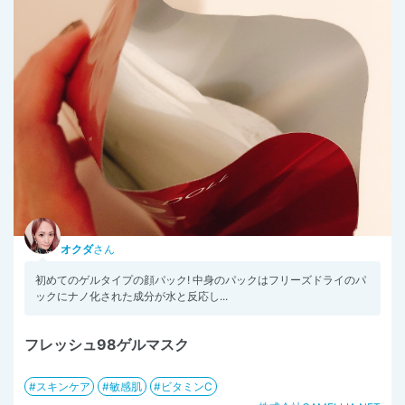
オクダ
さん
初めてのゲルタイプの顔パック! 中身のパックはフリーズドライのパ
ックにナノ化された成分が水と反応し...
フレッシュ98ゲルマスク
スキンケア
敏感肌
ビタミンC