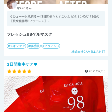
せいこ
さん
うひょーーお肌蘇るー! 3日間使うとすごいよ ビタミンCの172倍の
【抗酸化作用!!フラーレン】 ...
フレッシュ98ゲルマスク
スキンケア
敏感肌
ビタミンC
株式会社CAMELLIA.NET
3日間集中ケア❤️
2021/07/05