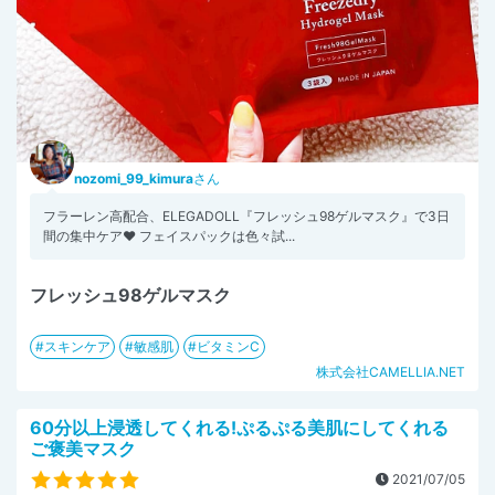
nozomi_99_kimura
さん
フラーレン高配合、ELEGADOLL『フレッシュ98ゲルマスク』で3日
間の集中ケア❤ フェイスパックは色々試...
フレッシュ98ゲルマスク
スキンケア
敏感肌
ビタミンC
株式会社CAMELLIA.NET
60分以上浸透してくれる!ぷるぷる美肌にしてくれる
ご褒美マスク
2021/07/05