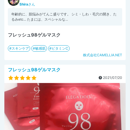
Shira
さん
年齢的に、肌悩みがてんこ盛りです。 シミ・しわ・毛穴の開き、た
るみetc... たまには、スペシャルな...
フレッシュ98ゲルマスク
スキンケア
敏感肌
ビタミンC
株式会社CAMELLIA.NET
フレッシュ98ゲルマスク
2021/07/20