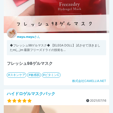
mayu.mayu
さん
◆フレッシュ98ゲルマスク◆ 【ELEGA DOLL】 試させて頂きまし
たm(_ _)m 最新フリーズドライの技術を...
フレッシュ98ゲルマスク
スキンケア
敏感肌
ビタミンC
株式会社CAMELLIA.NET
ハイドロゲルマスクパック
2021/07/16