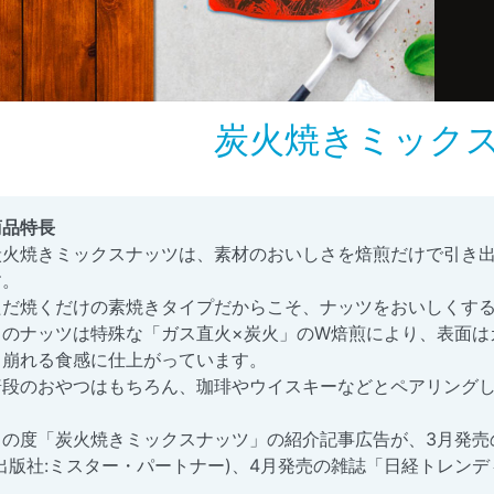
炭火焼きミック
商品特長
炭火焼きミックスナッツは、素材のおいしさを焙煎だけで引き
す。
ただ焼くだけの素焼きタイプだからこそ、ナッツをおいしくす
このナッツは特殊な「ガス直火×炭火」のW焙煎により、表面は
く崩れる食感に仕上がっています。
普段のおやつはもちろん、珈琲やウイスキーなどとペアリング
この度「炭火焼きミックスナッツ」の紹介記事広告が、3月発売の
(出版社:ミスター・パートナー)、4月発売の雑誌「日経トレンディ