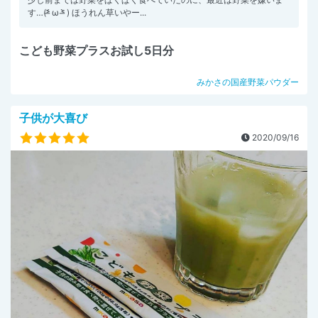
す…(˃̶᷄ ω ˂̶᷅ ) ほうれん草いやー...
こども野菜プラスお試し5日分
みかさの国産野菜パウダー
子供が大喜び
2020/09/16