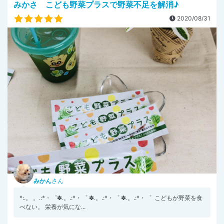
みかさ こども野菜プラスで野菜不足を解消♪
2020/08/31
みかん
さん
*:.。 。.:*・゜✽.。.:*・゜ ✽.。.:*・゜ ✽.。.:*・゜ こどもが野菜を食
べない。 栄養が気にな...