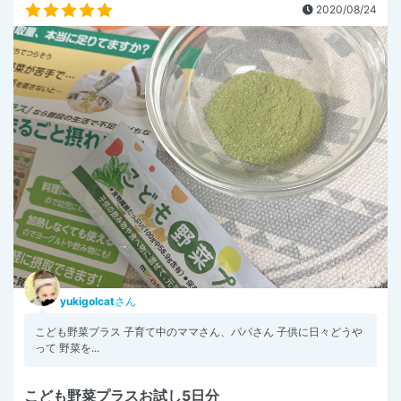
2020/08/24
yukigolcat
さん
こども野菜プラス 子育て中のママさん、パパさん 子供に日々どうや
って 野菜を...
こども野菜プラスお試し5日分