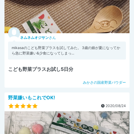
ネムネムオジサン
さん
mikasaのこども野菜プラスを試してみた。 3歳の娘が夏になってか
ら急に野菜嫌い&少食になってしまっ...
こども野菜プラスお試し5日分
みかさの国産野菜パウダー
野菜嫌いもこれでOK!
2020/08/24