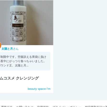
太陽と月
さん
事制限中です。空腹訴える胃袋に負け
、夜中にがっつり食べちゃいました。
ウンド王、太陽と月...
ムコスメ クレンジング
beauty space I'm