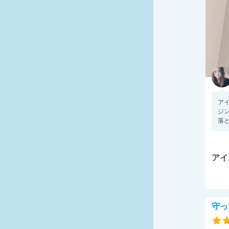
ア
ジン
落と
アイ
守っ