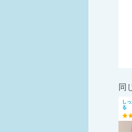
同
しっ
る