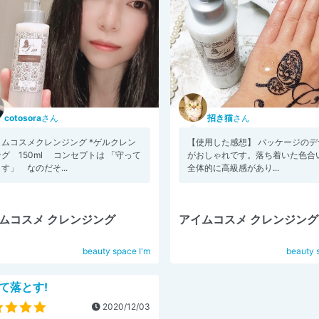
cotosora
さん
招き猫
さん
イムコスメクレンジング *ゲルクレン
【使用した感想】 パッケージのデ
グ 150ml コンセプトは 「守って
がおしゃれです。落ち着いた色合
す」 なのだそ...
全体的に高級感があり...
ムコスメ クレンジング
アイムコスメ クレンジング
beauty space I'm
beauty 
て落とす!
2020/12/03