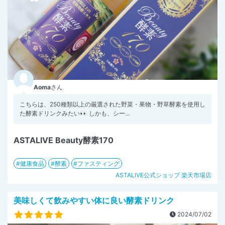
Aoma
さん
こちらは、250種類以上の厳選された野菜・果物・野草酵素を使用し
た酵素ドリンクみたい👀 しかも、シー...
ASTALIVE Beauty酵素170
健康食品
酵素
ファスティング
ASTALIVE公式ショップ 楽天市場店
美味しくて飲みやすい体に良い酵素ドリンク
2024/07/02