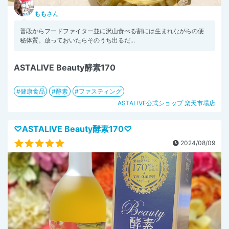
もも
さん
普段からフードファイター並に沢山食べる割には生まれながらの便
秘体質。放っておいたらそのうち出るだ...
ASTALIVE Beauty酵素170
健康食品
酵素
ファスティング
ASTALIVE公式ショップ 楽天市場店
♡ASTALIVE Beauty酵素170♡
2024/08/09