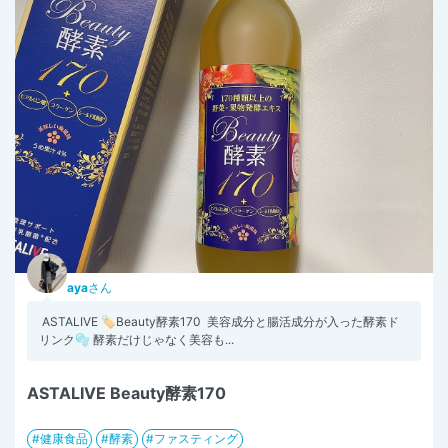
aya
さん
⁡ ASTALIVE 🏷️Beauty酵素170 ⁡ 美容成分と腸活成分が入った酵素ド
リンク🫧 酵素だけじゃなく美容も...
ASTALIVE Beauty酵素170
健康食品
酵素
ファスティング