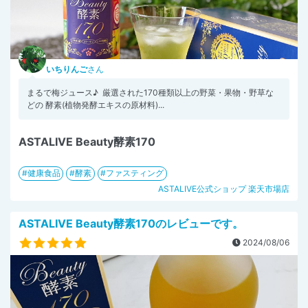
いちりんご
さん
まるで梅ジュース♪ ⁡ 厳選された170種類以上の野菜・果物・野草な
どの 酵素(植物発酵エキスの原材料)...
ASTALIVE Beauty酵素170
健康食品
酵素
ファスティング
ASTALIVE公式ショップ 楽天市場店
ASTALIVE Beauty酵素170のレビューです。
2024/08/06