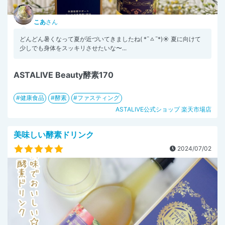
こあ
さん
どんどん暑くなって夏が近づいてきましたね( *¯ㅿ¯*)☀️ 夏に向けて
少しでも身体をスッキリさせたいな〜...
ASTALIVE Beauty酵素170
健康食品
酵素
ファスティング
ASTALIVE公式ショップ 楽天市場店
美味しい酵素ドリンク
2024/07/02