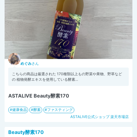
めぐみ
さん
こちらの商品は厳選された 170種類以上もの野菜や果物、野草など
の 植物発酵エキスを使用している酵素...
ASTALIVE Beauty酵素170
健康食品
酵素
ファスティング
ASTALIVE公式ショップ 楽天市場店
Beauty酵素170