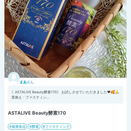
まあ
さん
〘ASTALIVE Beauty酵素170〙 お試しさせていただきました♥️🥰🙏
置換え・ファスティン...
ASTALIVE Beauty酵素170
健康食品
酵素
ファスティング