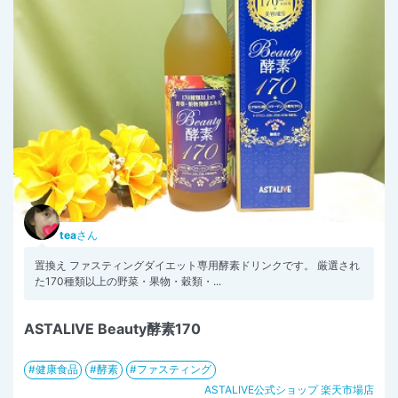
tea
さん
置換え ファスティングダイエット専用酵素ドリンクです。 厳選され
た170種類以上の野菜・果物・穀類・...
ASTALIVE Beauty酵素170
健康食品
酵素
ファスティング
ASTALIVE公式ショップ 楽天市場店