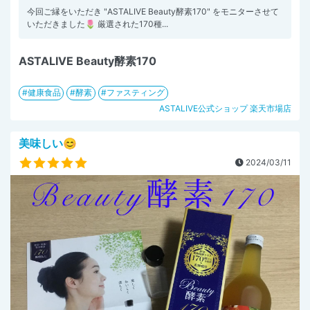
今回ご縁をいただき "ASTALIVE Beauty酵素170" をモニターさせて
いただきました🌷 厳選された170種...
ASTALIVE Beauty酵素170
健康食品
酵素
ファスティング
ASTALIVE公式ショップ 楽天市場店
美味しい😊
2024/03/11