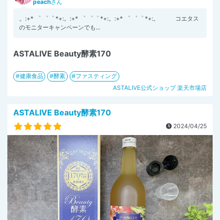
peach
さん
。:+* ゜ ゜゜ *+:。:+* ゜ ゜゜ *+:。:+* ゜ ゜゜ *+:。 コエタス
のモニターキャンペーンでも...
ASTALIVE Beauty酵素170
健康食品
酵素
ファスティング
ASTALIVE公式ショップ 楽天市場店
ASTALIVE Beauty酵素170
2024/04/25