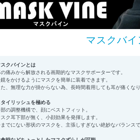
マスクバイ
マスクバインとは
耳の痛みから解放される画期的なマスクサポーターです。
眼鏡をかけるようにマスクを簡単に装着できます。
また、無理な力が掛からない為、長時間着用しても耳が痛くな
スタイリッシュを極める
各部の調整機構で、顔にベストフィット。
マスク耳下部が無く、小顔効果を発揮します。
今までにない形状のマスクを、主張しすぎない絶妙なバランス
飲食時などちょっとしたマスクずらしが可能