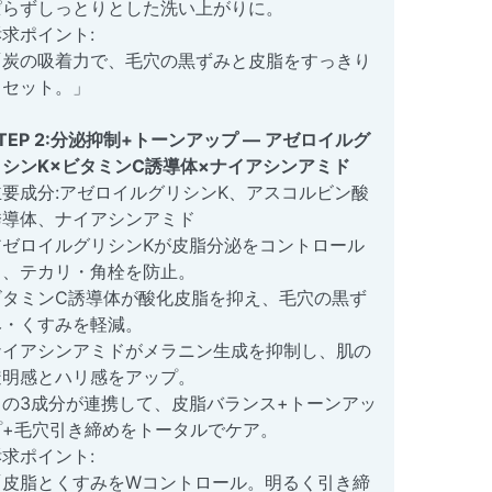
ぱらずしっとりとした洗い上がりに。
訴求ポイント:
「炭の吸着力で、毛穴の黒ずみと皮脂をすっきり
リセット。」
TEP 2:分泌抑制+トーンアップ ― アゼロイルグ
リシンK×ビタミンC誘導体×ナイアシンアミド
主要成分:アゼロイルグリシンK、アスコルビン酸
誘導体、ナイアシンアミド
アゼロイルグリシンKが皮脂分泌をコントロール
し、テカリ・角栓を防止。
ビタミンC誘導体が酸化皮脂を抑え、毛穴の黒ず
み・くすみを軽減。
ナイアシンアミドがメラニン生成を抑制し、肌の
透明感とハリ感をアップ。
この3成分が連携して、皮脂バランス+トーンアッ
プ+毛穴引き締めをトータルでケア。
訴求ポイント:
「皮脂とくすみをWコントロール。明るく引き締