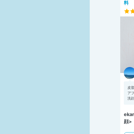
料
皮
ア
洗顔
ek
顔>