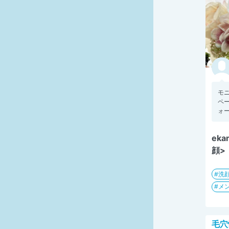
モ
ペー
ォー
ek
顔>
洗
メ
毛穴