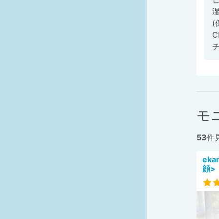
(
C
モ
53
件
ek
顔>