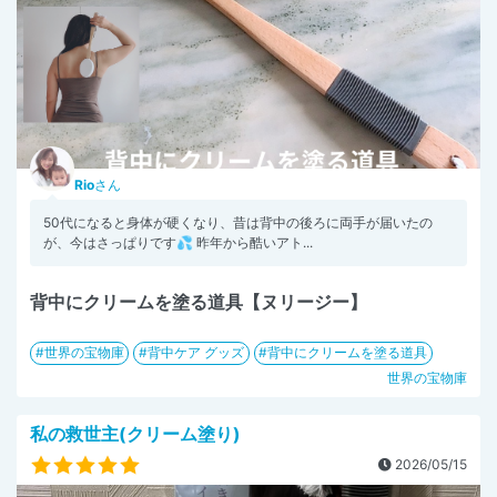
Rio
さん
50代になると身体が硬くなり、昔は背中の後ろに両手が届いたの
が、今はさっぱりです💦 昨年から酷いアト...
背中にクリームを塗る道具【ヌリージー】
世界の宝物庫
背中ケア グッズ
背中にクリームを塗る道具
世界の宝物庫
私の救世主(クリーム塗り)
2026/05/15