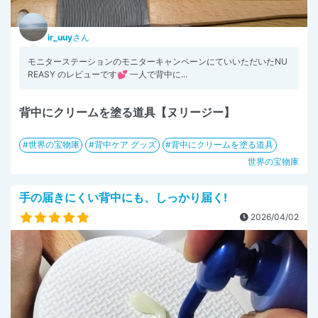
ir_uuy
さん
モニターステーションのモニターキャンペーンにていいただいたNU
REASY のレビューです💕 一人で背中に...
背中にクリームを塗る道具【ヌリージー】
世界の宝物庫
背中ケア グッズ
背中にクリームを塗る道具
世界の宝物庫
手の届きにくい背中にも、しっかり届く!
2026/04/02