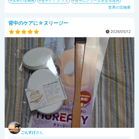
世界の宝物庫
背中ケア グッズ
背中にクリームを塗る道具
世界の宝物庫
背中のケアに☆ヌリージー
2026/05/12
ごんすけ
さん