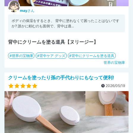
may
さん
ボディの保湿をするとき、 背中に塗れなくて困ったことはないです
か? 誰かに頼むのも面倒で、背中は適...
背中にクリームを塗る道具【ヌリージー】
世界の宝物庫
背中ケア グッズ
背中にクリームを塗る道具
世界の宝物庫
クリームを塗ったり孫の手代わりにもなって便利!
2026/05/19