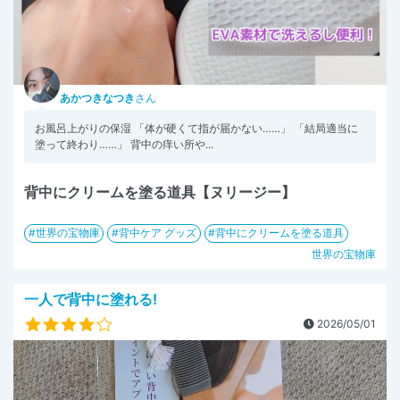
あかつきなつき
さん
お風呂上がりの保湿 「体が硬くて指が届かない……」 「結局適当に
塗って終わり……」 背中の痒い所や...
背中にクリームを塗る道具【ヌリージー】
世界の宝物庫
背中ケア グッズ
背中にクリームを塗る道具
世界の宝物庫
一人で背中に塗れる!
2026/05/01