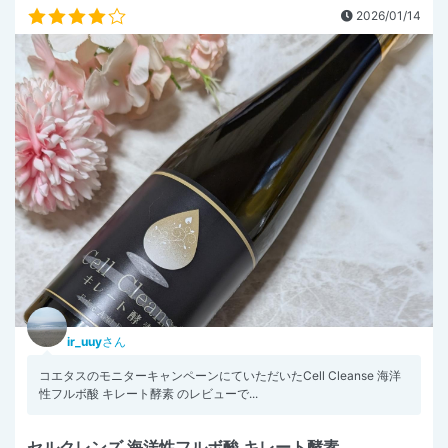
2026/01/14
ir_uuy
さん
コエタスのモニターキャンペーンにていただいたCell Cleanse 海洋
性フルボ酸 キレート酵素 のレビューで...
セルクレンズ 海洋性フルボ酸 キレート酵素