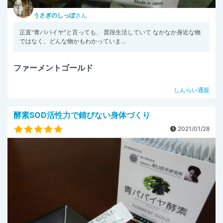
うさぎのしっぽ
さん
正直"青パパイヤ"と言っても、 普段生活していて なかなか身近な物
ではなく、どんな物かもわかっていま...
ファーメントゴールド
しんらい通販
酵素SOD活性力で錆びない身体づくり
2021/01/28