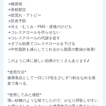
→糖尿病
→骨粗鬆症
→肌荒れ・アトピー
→肝炎予防
→冷え・むくみ・PMS・産後のひだち
→コレステロールを作らせない
→コレステロールの代謝を促す
→ダブル効果でコレステロールを下げる
→中性脂肪も減らしてくれるから脂質の数値が改善!
このように体に嬉しい効果がたくさんあります♪
*使用方法*
健康食品として一日に1.2包を少しずつ飴をなめる感
覚で食べる.
*使用してみた感想*
薄い砂糖のような味でしたので、かなり摂取しやすい
と感じました。こういった健康食品は苦く飲みにくい