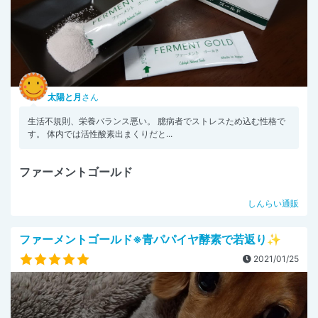
太陽と月
さん
生活不規則、栄養バランス悪い。 臆病者でストレスため込む性格で
す。 体内では活性酸素出まくりだと...
ファーメントゴールド
しんらい通販
ファーメントゴールド※青パパイヤ酵素で若返り✨
2021/01/25