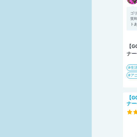
ゴ
笑R
トあ
【G
ナー
生
ア
【G
ナー