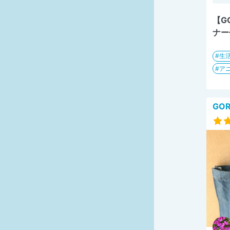
【G
ナー
生
ア
GO