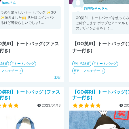
haru
さん
お肉ちゃん
さん
リラの可愛らしいトートバッグ ✨GO
I✨頂きました🙌 見た目にインパク
GO笑RI トートバッグを使って
るけど可愛らしいでしょ? ...
ご紹介します ポップなアニマルモ
のデザインが目を引く...
O笑RI】トートバッグ(ファス
【GO笑RI】トートバッグ
付き)
ナー付き)
活雑貨
トートバッグ
生活雑貨
トートバッグ
ニマルモチーフ
アニマルモチーフ
太衙
O笑RI】トートバッグ (ファス
【GO笑RI】トートバッグ
付き)
ナー付き)
2023/01/13
202