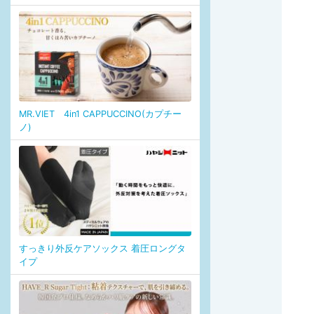
MR.VIET 4in1 CAPPUCCINO(カプチー
ノ)
すっきり外反ケアソックス 着圧ロングタ
イプ