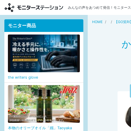
みんなの声をあつめて発信！モニタース
HOME
【GO笑R
モニター商品
か
the writers glove
本物のオリーブオイル「嫋」Taoyaka