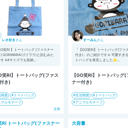
レオ好き
さん
すーみん
さん
GO笑RI 】トートバッグ (ファスナー
「【GO笑RI】トートバッグ(ファ
) GORIWARA(ゴリワラ)と読むみた
付き)」のご紹介です☺️ 可愛すぎ
す A4サイズでも収納...
トバッグを発見しました🌟...
O笑RI】トートバッグ(ファス
【GO笑RI】トートバッグ
付き)
ナー付き)
活雑貨
トートバッグ
生活雑貨
トートバッグ
ニマルモチーフ
アニマルモチーフ
太衙
笑RI トートバッグ(ファスナー
大容量