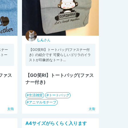
しん
さん
スナー
【GO笑RI】トートバッグ(ファスナー付
るトー
き) の紹介です 可愛らしいゴリラのイラ
ストが印象的なトート...
(ファス
【GO笑RI】トートバッグ(ファス
ナー付き)
生活雑貨
トートバッグ
アニマルモチーフ
太衙
太衙
A4サイズがらくらく入ります