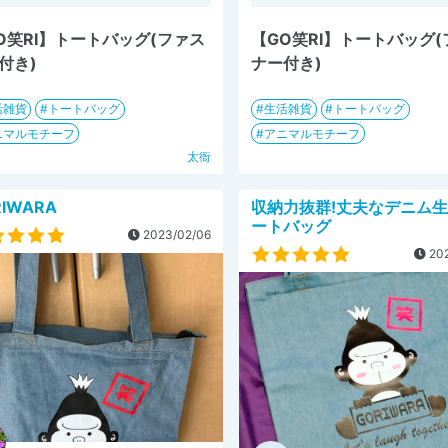
O笑RI】トートバッグ(ファス
【GO笑RI】トートバッグ
付き)
ナー付き)
活雑貨
トートバッグ
生活雑貨
トートバッグ
ニマルモチーフ
アニマルモチーフ
太衙
RIWARA
収納力抜群!丈夫なデニム
ートバッグ
2023/02/06
202