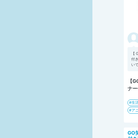
【 
付き
いで
【G
ナー
生
ア
GO