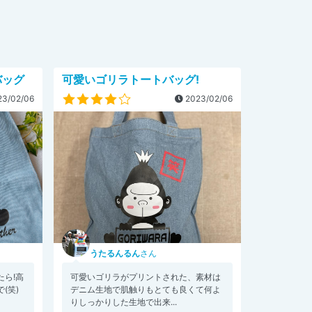
バッグ
可愛いゴリラトートバッグ!
3/02/06
2023/02/06
うたるんるん
さん
ら!高
可愛いゴリラがプリントされた、素材は
(笑)
デニム生地で肌触りもとても良くて何よ
りしっかりした生地で出来...