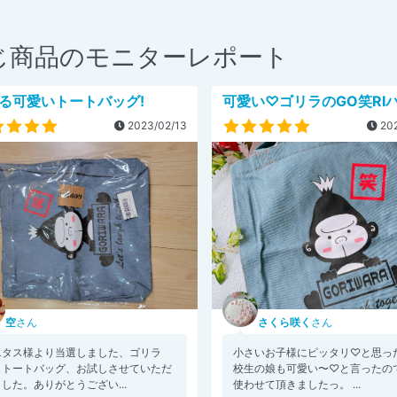
じ商品のモニターレポート
る可愛いトートバッグ!
可愛い♡ゴリラのGO笑RI
2023/02/13
202
空
さん
さくら咲く
さん
エタス様より当選しました、ゴリラ
小さいお子様にピッタリ♡と思った
、トートバッグ、お試しさせていただ
校生の娘も可愛い〜♡と言ったので
した。ありがとうござい...
使わせて頂きましたっ。 ...