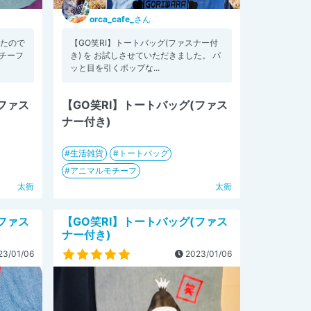
orca_cafe_
さん
みたので
【GO笑RI】トートバッグ(ファスナー付
チーフ
き) を お試しさせていただきました。 パ
ッと目を引くポップな...
(ファス
【GO笑RI】トートバッグ(ファス
ナー付き)
生活雑貨
トートバッグ
アニマルモチーフ
太衙
太衙
(ファス
【GO笑RI】トートバッグ(ファス
ナー付き)
3/01/06
2023/01/06