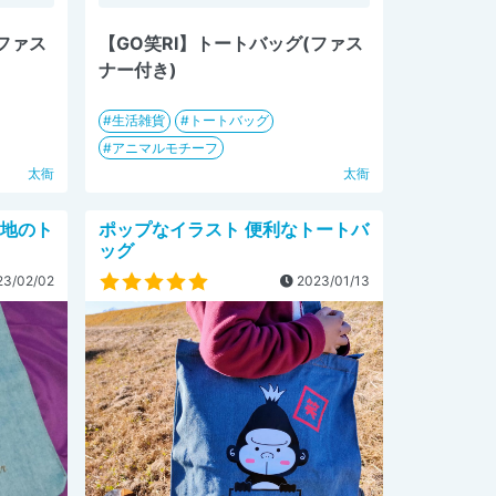
(ファス
【GO笑RI】トートバッグ(ファス
ナー付き)
生活雑貨
トートバッグ
アニマルモチーフ
太衙
太衙
生地のト
ポップなイラスト 便利なトートバ
ッグ
3/02/02
2023/01/13