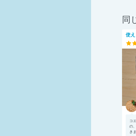
同
使え
コ
の
きま