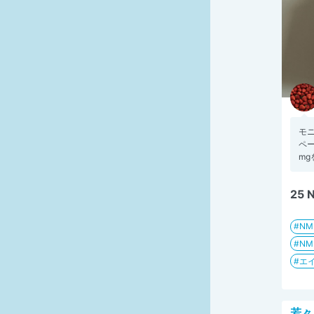
モ
ペー
mg
25
N
N
エイ
若々