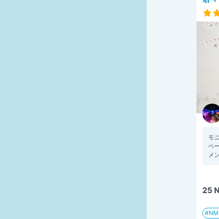
モ
ペー
メン
25
N