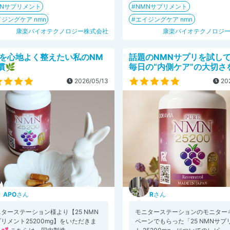
MNサプリメント
NMNサプリメント
ジングケア nmn
エイジングケア nmn
康楽バイオテクノロジー株式会社
康楽バイオテクノロジ
を心地よく整えたい私のNM
話題のNMNサプリを試して
慣🌿
毎日の“内側ケア”の大切さ
2026/05/13
202
APO
さん
R
さん
ターステーション様より【25 NMN
モニターステーションのモニター
リメント25200mg】をいただきま
ペーンでもらった「25 NMNサプ