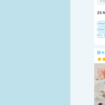
した
25
N
N
エイ
日々