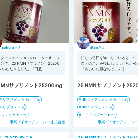
sakura
さん
ritan
さん
ニターステーションのモニターキャン
忙しい毎日を過ごしていると、つ
ンで、25 NMNサプリメント25200
自分のことを後回しにしがち。私
をいただきました。 1日数...
そろいいお歳なので、未来...
 NMNサプリメント25200mg
25 NMNサプリメント252
MNサプリメント おすすめ
NMNサプリメント おすすめ
MNサプリメント
NMNサプリメント
ジングケア nmn
エイジングケア nmn
康楽バイオテクノロジー株式会社
康楽バイオテクノロジ
しさのために♪
25 NMNサプリメント252