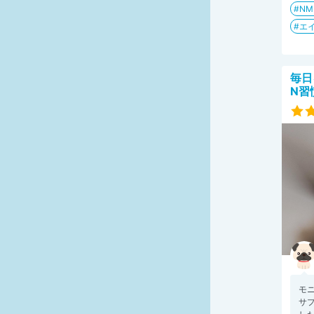
N
エイ
毎日
N習
モニ
サプ