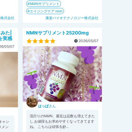
NMNサプリメント
エイジングケア nmn
ー株式会社
康楽バイオテクノロジー株式会社
みた|
NMNサプリメント25200mg
を実感
2026/05/07
6/05/07
はっぱ
さん
流行りのNMN、最近は品数も増えてきた
し お値段もお求めやすくなってきてます
キャン
ね。 こちらは頑張る妙...
リメン