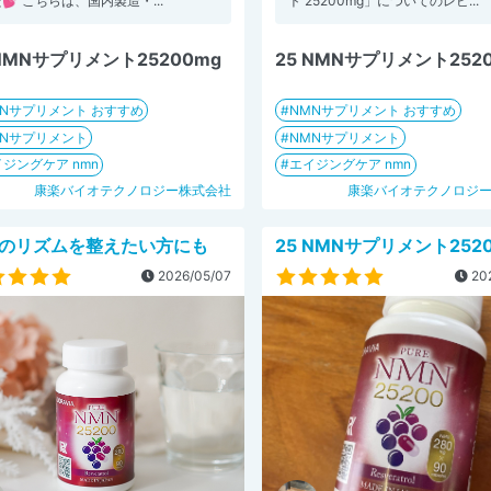
💕 こちらは、国内製造・...
ト 25200mg」についてのレビ...
 NMNサプリメント25200mg
25 NMNサプリメント252
MNサプリメント おすすめ
NMNサプリメント おすすめ
MNサプリメント
NMNサプリメント
ジングケア nmn
エイジングケア nmn
康楽バイオテクノロジー株式会社
康楽バイオテクノロジ
のリズムを整えたい方にも
25 NMNサプリメント252
2026/05/07
202