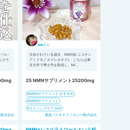
tea
さん
いつい
注目されている成分、NMN(β-ニコチン
もそろ
アミドモノヌクレオチド)。 こちらは東
京大学で博士号を取得し、MI...
00mg
25 NMNサプリメント25200mg
NMNサプリメント おすすめ
NMNサプリメント
エイジングケア nmn
ー株式会社
康楽バイオテクノロジー株式会社
00mg
NMN×レスベラトロールという組