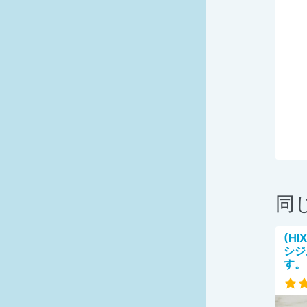
同
(HI
シジ
す