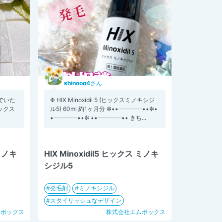
shinooo4
さん
でいた
❉ HIX Minoxidil 5 (ヒックスミノキシジ
ヒックス
ル5) 60ml 約1ヶ月分 ✼••┈┈┈┈••✼•
•┈┈┈┈••✼ ••┈┈┈┈•• きち...
 ミノキ
HIX Minoxidil5 ヒックス ミノキ
シジル5
発毛剤
ミノキシジル
スタイリッシュなデザイン
ムボックス
株式会社エムボックス