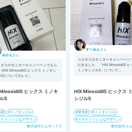
すーみん
さん
みかん
さん
コエタスのモニターキャンペーン
だきました、「HIX Minoxidil5 
エタスのモニターキャンペーンでもら
ミノキシジル5」について...
 (HIX Minoxidil5 ヒックス ミノキシ
5)についてのレビ...
 Minoxidil5 ヒックス ミノキ
HIX Minoxidil5 ヒックス
ル5
シジル5
毛剤
ミノキシジル
発毛剤
ミノキシジル
タイリッシュなデザイン
スタイリッシュなデザイン
株式会社エムボックス
株式会社エ