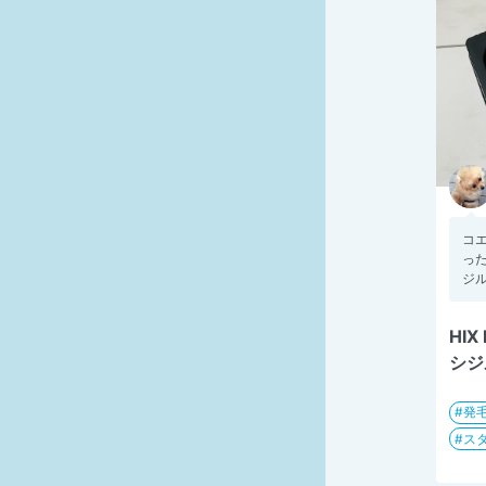
コ
った
ジル
HIX
シジ
発
ス