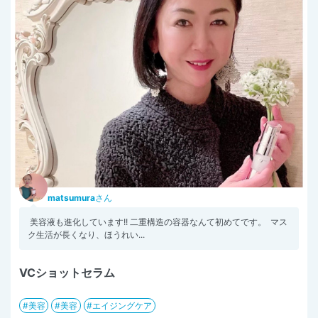
matsumura
さん
⁡ 美容液も進化しています!! 二重構造の容器なんて初めてです。 ⁡ マス
ク生活が長くなり、ほうれい...
VCショットセラム
美容
美容
エイジングケア