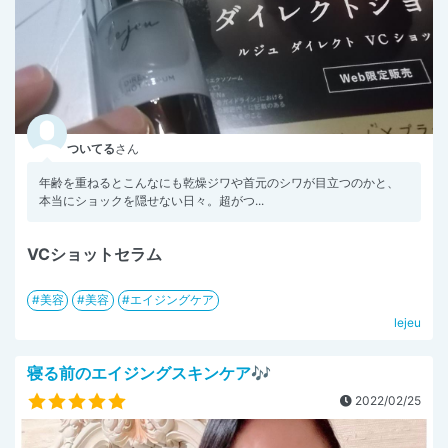
ついてる
さん
年齢を重ねるとこんなにも乾燥ジワや首元のシワが目立つのかと、
本当にショックを隠せない日々。超がつ...
VCショットセラム
美容
美容
エイジングケア
lejeu
寝る前のエイジングスキンケア🎶
2022/02/25