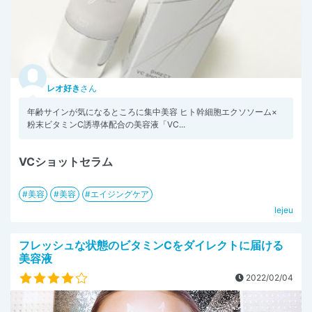
レオ好き
さん
年齢サインが気になるところに集中美容 ヒト幹細胞エクソソーム×
粉末ビタミンC誘導体配合の美容液「VC...
VCショットセラム
美容
美容
エイジングケア
lejeu
フレッシュな状態のビタミンCをダイレクトに届ける
美容液
2022/02/04