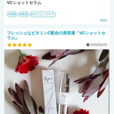
VCショットセラム
美容
美容
エイジングケア
lejeu
フレッシュなビタミンC配合の美容液「VCショットセ
ラム」
2022/02/10