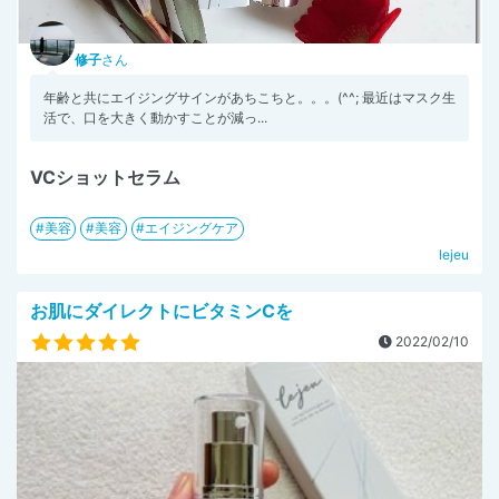
修子
さん
年齢と共にエイジングサインがあちこちと。。。(^^; 最近はマスク生
活で、口を大きく動かすことが減っ...
VCショットセラム
美容
美容
エイジングケア
lejeu
お肌にダイレクトにビタミンCを
2022/02/10