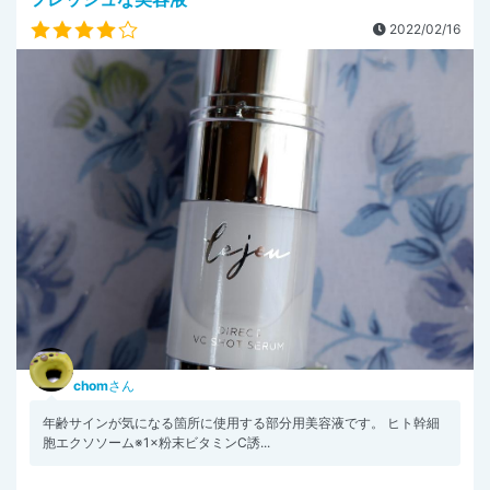
2022/02/16
chom
さん
年齢サインが気になる箇所に使用する部分用美容液です。 ヒト幹細
胞エクソソーム※1×粉末ビタミンC誘...