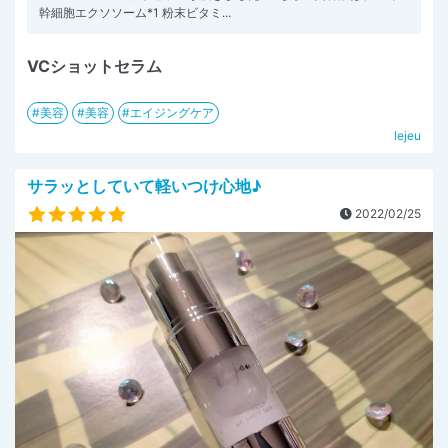
幹細胞エクソソーム*1 粉末ビタミ...
VCショットセラム
美容
美容
エイジングケア
lejeu
サラッとしていて軽いつけ心地♪
2022/02/25