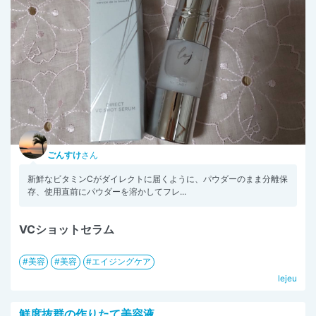
ごんすけ
さん
新鮮なビタミンCがダイレクトに届くように、パウダーのまま分離保
存、使用直前にパウダーを溶かしてフレ...
VCショットセラム
美容
美容
エイジングケア
lejeu
鮮度抜群の作りたて美容液