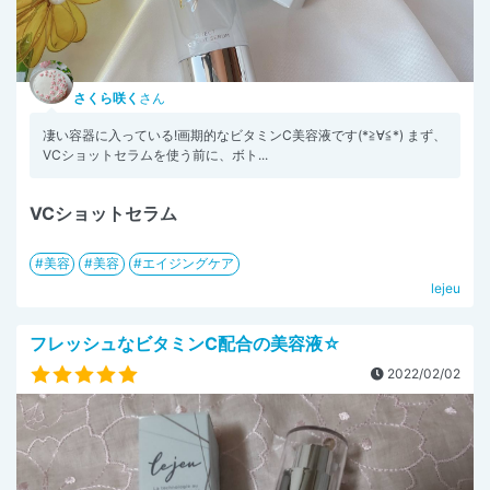
さくら咲く
さん
凄い容器に入っている!画期的なビタミンC美容液です(*≧∀≦*) まず、
VCショットセラムを使う前に、ボト...
VCショットセラム
美容
美容
エイジングケア
lejeu
フレッシュなビタミンC配合の美容液☆
2022/02/02