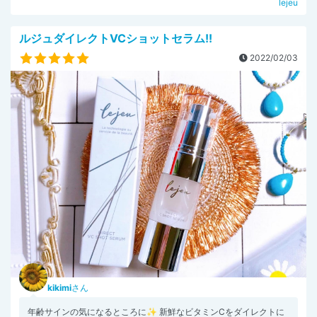
lejeu
ルジュダイレクトVCショットセラム!!
2022/02/03
kikimi
さん
年齢サインの気になるところに✨ 新鮮なビタミンCをダイレクトに