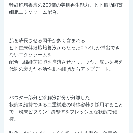
幹細胞培養液の200倍の美肌再生能力、ヒト脂肪間質
細胞エクソソーム配合。
肌を成長させる因子が多く含まれる
ヒト由来幹細胞培養液からたった0.5%しか抽出でき
ないエクソソームを
配合し線維芽細胞を増殖させハリ、ツヤ、潤いを与え
代謝の衰えた不活性肌へ細胞からアップデート。
パウダー部分と溶解液部分が分離した
状態を維持できる二重構造の特殊容器を採用すること
で、粉末ビタミンC誘導体をフレッシュな状態で維
持。
酸化しやすいビタミンCを粉末のまま配合、使用前に