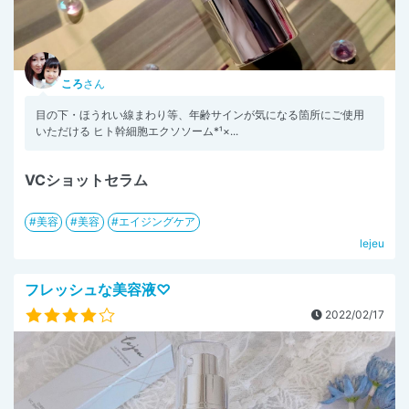
ころ
さん
目の下・ほうれい線まわり等、年齢サインが気になる箇所にご使用
いただける ヒト幹細胞エクソソーム*¹×...
VCショットセラム
美容
美容
エイジングケア
lejeu
フレッシュな美容液♡
2022/02/17