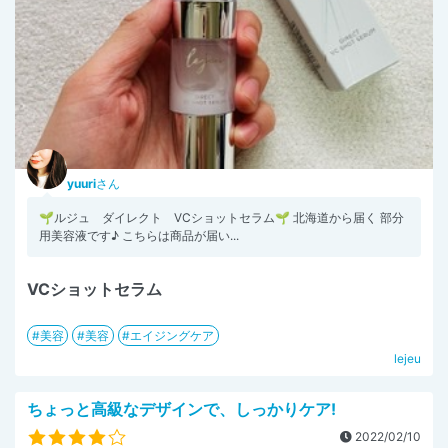
yuuri
さん
🌱ルジュ ダイレクト VCショットセラム🌱 北海道から届く 部分
用美容液です♪ こちらは商品が届い...
VCショットセラム
美容
美容
エイジングケア
lejeu
ちょっと高級なデザインで、しっかりケア!
2022/02/10