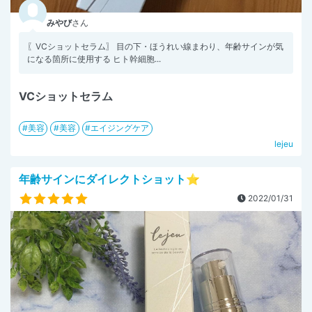
みやび
さん
〖VCショットセラム〗 目の下・ほうれい線まわり、年齢サインが気
になる箇所に使用する ヒト幹細胞...
VCショットセラム
美容
美容
エイジングケア
lejeu
年齢サインにダイレクトショット⭐️
2022/01/31