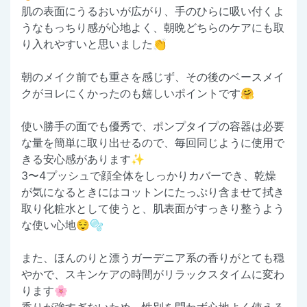
肌の表面にうるおいが広がり、手のひらに吸い付くよ
うなもっちり感が心地よく、朝晩どちらのケアにも取
り入れやすいと思いました👏
朝のメイク前でも重さを感じず、その後のベースメイ
クがヨレにくかったのも嬉しいポイントです🤗
使い勝手の面でも優秀で、ポンプタイプの容器は必要
な量を簡単に取り出せるので、毎回同じように使用で
きる安心感があります✨
3〜4プッシュで顔全体をしっかりカバーでき、乾燥
が気になるときにはコットンにたっぷり含ませて拭き
取り化粧水として使うと、肌表面がすっきり整うよう
な使い心地😌🫧
また、ほんのりと漂うガーデニア系の香りがとても穏
やかで、スキンケアの時間がリラックスタイムに変わ
ります🌸
香りが強すぎないため、性別を問わず心地よく使える