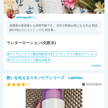
amirago40
さん
高濃度の美容液とも併用可能です。 日中の乾燥が気になる方は 朝洗
顔の代わりにコットンでの 拭き取...
ラレターローション(化粧水)
ナイアシンアミド配合化粧水
ナイアシンアミド配合ローション
グルコシルセラミド配合化粧水
bullbay
想いを伝えるスキンケアシリーズ Laletter
2025/08/19