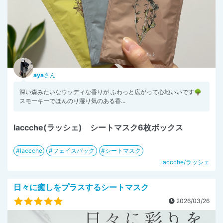
aya
さん
深い森みたいなウッディな香りが ふわっと広がって心地いいです🌳
スモーキーでほんのり湿り気のある香...
laccche(ラッシェ) シートマスク6枚ボックス
laccche
フェイスパック
シートマスク
laccche/ラッシェ
日々に癒しをプラスするシートマスク
2026/03/26