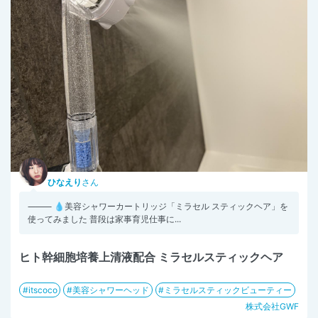
ひなえり
さん
⸻ 💧美容シャワーカートリッジ「ミラセル スティックヘア」を
使ってみました 普段は家事育児仕事に...
ヒト幹細胞培養上清液配合 ミラセルスティックヘア
itscoco
美容シャワーヘッド
ミラセルスティックビューティー
株式会社GWF