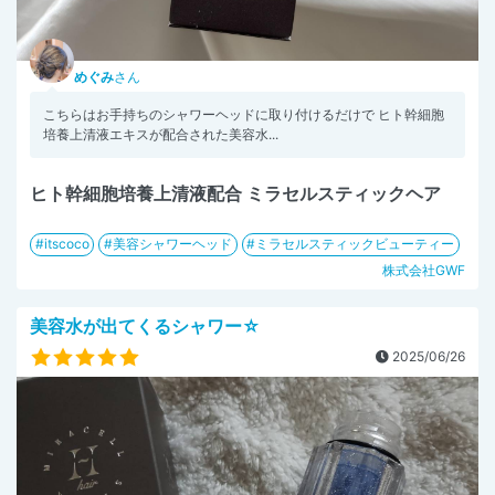
めぐみ
さん
こちらはお手持ちのシャワーヘッドに取り付けるだけで ヒト幹細胞
培養上清液エキスが配合された美容水...
ヒト幹細胞培養上清液配合 ミラセルスティックヘア
itscoco
美容シャワーヘッド
ミラセルスティックビューティー
株式会社GWF
美容水が出てくるシャワー☆
2025/06/26