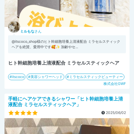
ミルもな
さん
@itscoco_shop様のヒト幹細胞培養上清液配合 ミラセルスティック
ヘアを絶賛、愛用中です🥰✨ 加齢やセ...
ヒト幹細胞培養上清液配合 ミラセルスティックヘア
itscoco
美容シャワーヘッド
ミラセルスティックビューティー
株式会社GWF
手軽にヘアケアできるシャワー「ヒト幹細胞培養上清
液配合 ミラセルスティックヘア」
2025/06/02