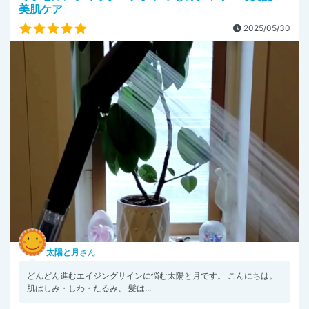
美肌ケア
2025/05/30
太陽と月
さん
どんどん進むエイジングサインに悩む太陽と月です。 こんにちは。
肌はしみ・しわ・たるみ、 髪は...