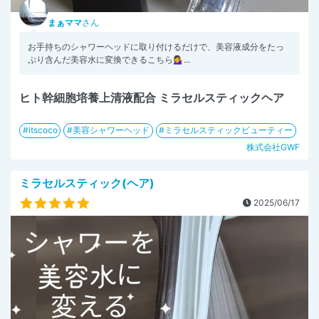
まぁママ
さん
お手持ちのシャワーヘッドに取り付けるだけで、美容液成分をたっ
ぷり含んだ美容水に変換できるこちら💁‍♀...
ヒト幹細胞培養上清液配合 ミラセルスティックヘア
itscoco
美容シャワーヘッド
ミラセルスティックビューティー
株式会社GWF
ミラセルスティック(ヘア)
2025/06/17