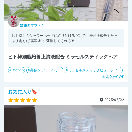
普通のママ
さん
お手持ちのシャワーヘッドに取り付けるだけで、美容液成分をたっ
ぷり含んだ“美容水”に変換してくれるア...
ヒト幹細胞培養上清液配合 ミラセルスティックヘア
itscoco
美容シャワーヘッド
ミラセルスティックビューティー
株式会社GWF
お気に入り🔖
2025/06/02