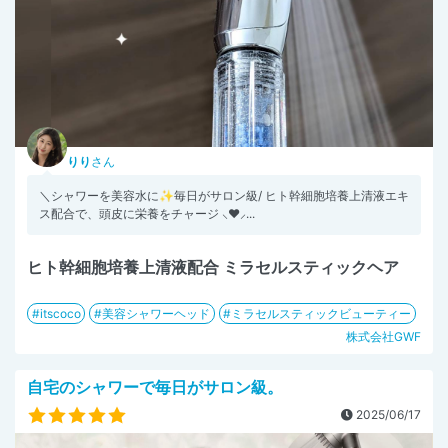
りり
さん
＼シャワーを美容水に✨毎日がサロン級/ ヒト幹細胞培養上清液エキ
ス配合で、頭皮に栄養をチャージ ⸜❤︎⸝...
ヒト幹細胞培養上清液配合 ミラセルスティックヘア
itscoco
美容シャワーヘッド
ミラセルスティックビューティー
株式会社GWF
自宅のシャワーで毎日がサロン級。
2025/06/17