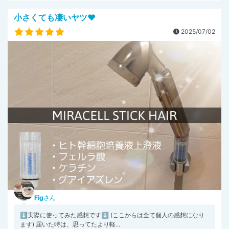
小さくても凄いヤツ❤️
2025/07/02
Fig
さん
⬇️実際に使ってみた感想です⬇️ (ここからは全て個人の感想になり
ます) 届いた時は、思ってたより軽...