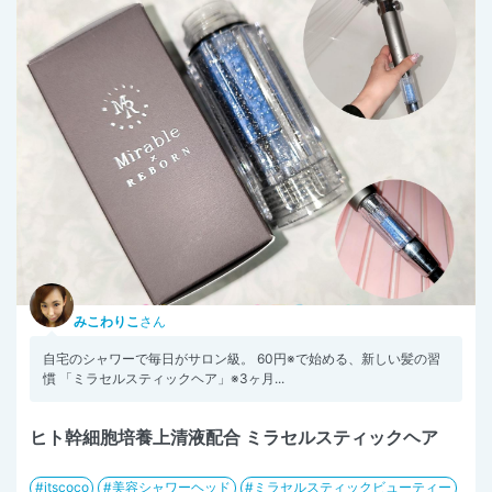
みこわりこ
さん
自宅のシャワーで毎日がサロン級。 60円※で始める、新しい髪の習
慣 「ミラセルスティックヘア」※3ヶ月...
ヒト幹細胞培養上清液配合 ミラセルスティックヘア
itscoco
美容シャワーヘッド
ミラセルスティックビューティー