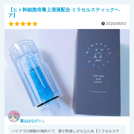
【ヒト幹細胞培養上清液配合 ミラセルスティックヘ
ア】
2025/06/02
葉山はなび
さん
バイクでの移動や海釣りで、髪が乾燥しがちなため【ミラセルステ