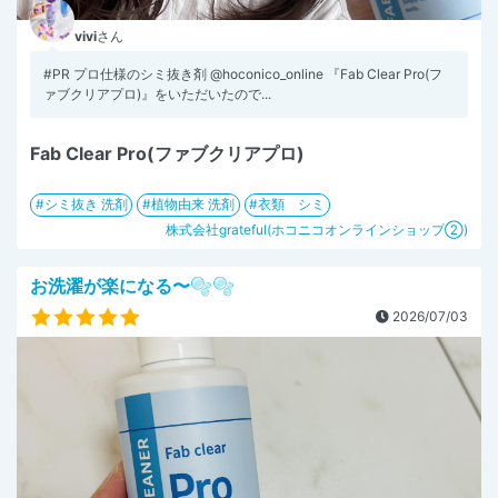
vivi
さん
#PR プロ仕様のシミ抜き剤 @hoconico_online 『Fab Clear Pro(フ
ァブクリアプロ)』をいただいたので...
Fab Clear Pro(ファブクリアプロ)
シミ抜き 洗剤
植物由来 洗剤
衣類 シミ
株式会社grateful(ホコニコオンラインショップ②)
お洗濯が楽になる〜🫧🫧
2026/07/03