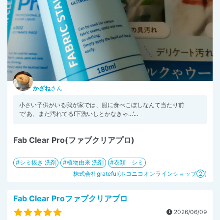
かざね
さん
小さい子供がいる我が家では、服に食べこぼしなんて当たり前
で'あ、また汚れてる!下洗いしとかなきゃ…'...
Fab Clear Pro(ファブクリアプロ)
シミ抜き 洗剤
植物由来 洗剤
衣類 シミ
株式会社grateful(ホコニコオンラインショップ②)
Fab Clear Proファブクリアプロ
2026/06/09