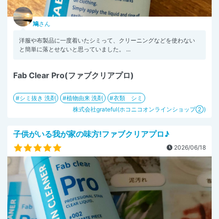
鳩
さん
洋服や布製品に一度着いたシミって、クリーニングなどを使わない
と簡単に落とせないと思っていました。 ...
Fab Clear Pro(ファブクリアプロ)
シミ抜き 洗剤
植物由来 洗剤
衣類 シミ
株式会社grateful(ホコニコオンラインショップ②)
子供がいる我が家の味方!ファブクリアプロ♪
2026/06/18