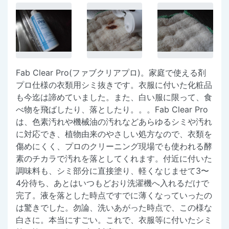
Fab Clear Pro(ファブクリアプロ)。家庭で使える剤
プロ仕様の衣類用シミ抜きです。衣服に付いた化粧品
も今迄は諦めていました。また、白い服に限って、食
べ物を飛ばしたり、落としたり。。。Fab Clear Pro
は、色素汚れや機械油の汚れなどあらゆるシミや汚れ
に対応でき、植物由来のやさしい処方なので、衣類を
傷めにくく、プロのクリーニング現場でも使われる酵
素のチカラで汚れを落としてくれます。付近に付いた
調味料も、シミ部分に直接塗り、軽くなじませて3〜
4分待ち、あとはいつもどおり洗濯機へ入れるだけで
完了。液を落とした時点ですでに薄くなっていったの
は驚きでした。勿論、洗いあがった時点で、この様な
白さに。本当にすごい。これで、衣服等に付いたシミ