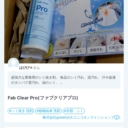
はぴぴ☆
さん
超強力な業務用のシミ抜き剤。 食品のシミ汚れ、泥汚れ、 汗や血液
のタンパク質汚れ、油のシミ、 ...
Fab Clear Pro(ファブクリアプロ)
シミ抜き 洗剤
植物由来 洗剤
衣類 シミ
株式会社grateful(ホコニコオンラインショップ②)