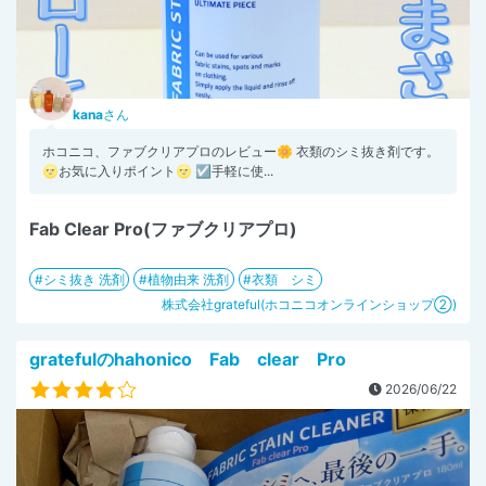
kana
さん
ホコニコ、ファブクリアプロのレビュー🌼 衣類のシミ抜き剤です。
🌝お気に入りポイント🌝 ☑手軽に使...
Fab Clear Pro(ファブクリアプロ)
シミ抜き 洗剤
植物由来 洗剤
衣類 シミ
株式会社grateful(ホコニコオンラインショップ②)
gratefulのhahonico Fab clear Pro
2026/06/22