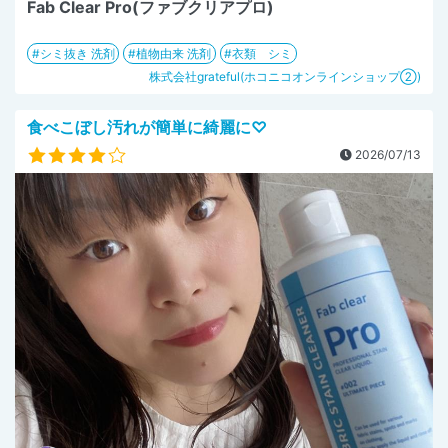
Fab Clear Pro(ファブクリアプロ)
シミ抜き 洗剤
植物由来 洗剤
衣類 シミ
株式会社grateful(ホコニコオンラインショップ②)
食べこぼし汚れが簡単に綺麗に♡
2026/07/13