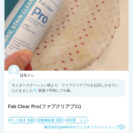
はる
さん
モニターステーション様より、ファブクリアプロをお試しさせてい
ただきました🫧 家庭で手軽にプロ級...
Fab Clear Pro(ファブクリアプロ)
シミ抜き 洗剤
植物由来 洗剤
衣類 シミ
株式会社grateful(ホコニコオンラインショップ②)