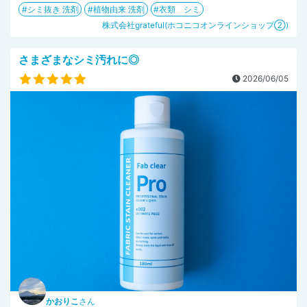
シミ抜き 洗剤
植物由来 洗剤
衣類 シミ
株式会社grateful(ホコニコオンラインショップ②)
さまざまなシミ汚れに◎
2026/06/05
かおりこ
さん