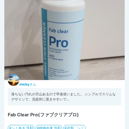
micky
さん
落ちない汚れが沢山あるので早速使いました。 シンプルでスリムな
デザインで、洗面所に置きやすいで...
Fab Clear Pro(ファブクリアプロ)
シミ抜き 洗剤
植物由来 洗剤
衣類 シミ