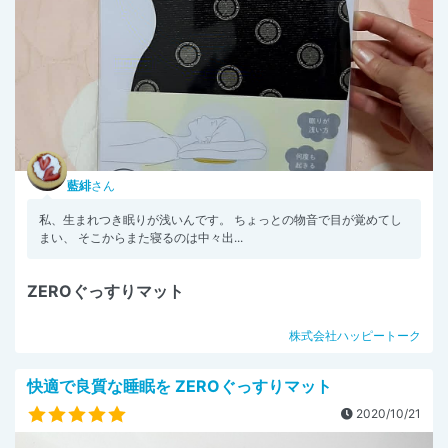
藍緋
さん
私、生まれつき眠りが浅いんです。 ちょっとの物音で目が覚めてし
まい、 そこからまた寝るのは中々出...
ZEROぐっすりマット
株式会社ハッピートーク
快適で良質な睡眠を ZEROぐっすりマット
2020/10/21