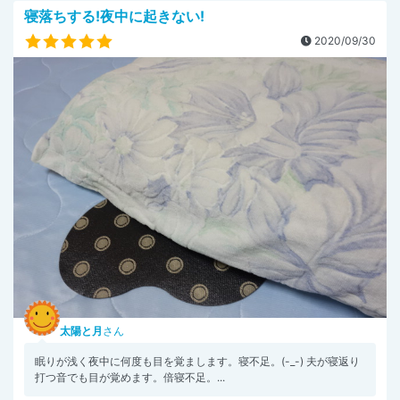
寝落ちする!夜中に起きない!
2020/09/30
太陽と月
さん
眠りが浅く夜中に何度も目を覚まします。寝不足。(-_-) 夫が寝返り
打つ音でも目が覚めます。倍寝不足。...