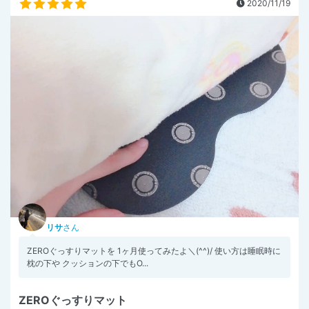
2020/11/19
リサ
さん
ZEROぐっすりマットを 1ヶ月使ってみたよ＼(^^)/ 使い方は睡眠時に
枕の下や クッションの下でもO...
ZEROぐっすりマット