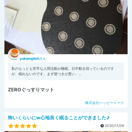
yukienglish
さん
私のもっとも苦手な人間活動が睡眠。日中動き回っているのです
が、眠れないのです。まず寝つきが悪い、...
ZEROぐっすりマット
株式会社ハッピートーク
怖いくらいにw心地良く眠ることができました♪
2020/11/06