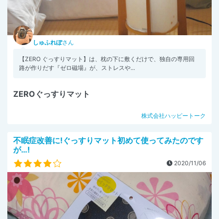
しゅふれぽ
さん
【ZERO ぐっすりマット】は、枕の下に敷くだけで、独自の専用回
路が作りだす『ゼロ磁場』が、ストレスや...
ZEROぐっすりマット
株式会社ハッピートーク
不眠症改善に!ぐっすりマット初めて使ってみたのです
が…!
2020/11/06