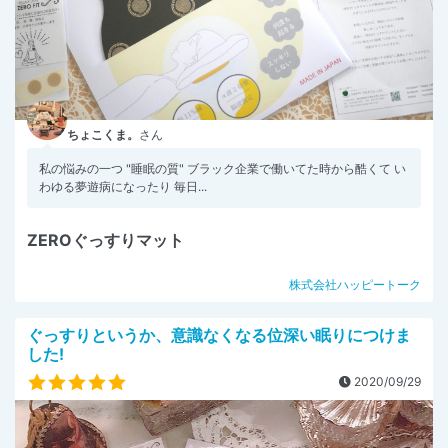
ちょこくま。
さん
私の悩みの一つ "睡眠の質" ブラック企業で働いてた時から酷くて い
わゆる夢遊病になったり 毎日...
ZEROぐっすりマット
株式会社ハッピートーク
ぐっすりというか、意識なくなる位深い眠りにつけま
した!
2020/09/29