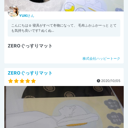
YUKI
さん
こんにちは☺️ 寝具がすべて冬物になって、 毛布ふかふかーっと とて
も気持ち良いです? ぬくぬ...
ZEROぐっすりマット
株式会社ハッピートーク
ZEROぐっすりマット
2020/10/05