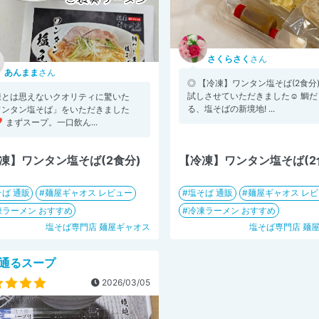
さくらさく
さん
あんまま
さん
◎ 【冷凍】ワンタン塩そば(2食分)
試しさせていただきました☺︎ 鯛
凍とは思えないクオリティに驚いた
る、塩そばの新境地! ...
ワンタン塩そば」をいただきました
❣️ まずスープ。一口飲ん...
凍】ワンタン塩そば(2食分)
【冷凍】ワンタン塩そば(2
ば 通販
麺屋ギャオス レビュー
塩そば 通販
麺屋ギャオス レ
凍ラーメン おすすめ
冷凍ラーメン おすすめ
塩そば専門店 麺屋ギャオス
塩そば専門店 麺
通るスープ
2026/03/05