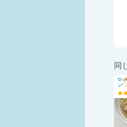
同
♡
ン”