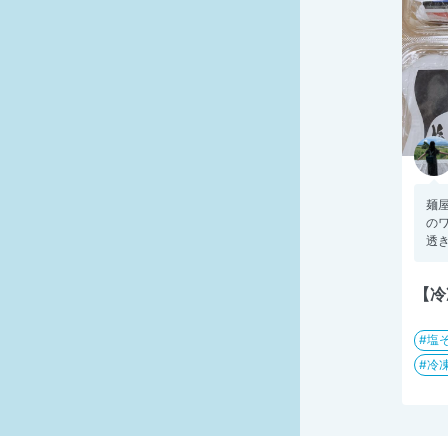
麺
の
透き
【冷
塩そ
冷