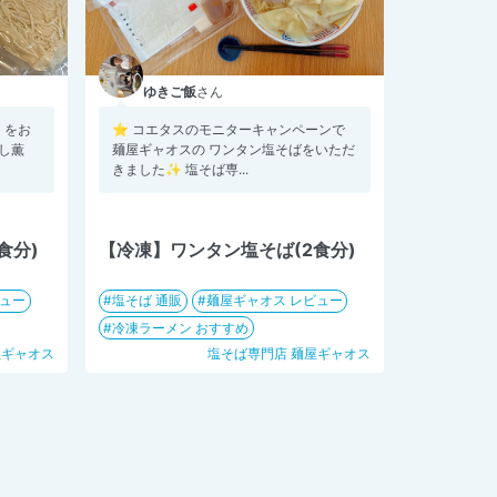
ゆきご飯
さん
 をお
⭐︎ コエタスのモニターキャンペーンで
だし薫
麺屋ギャオスの ワンタン塩そばをいただ
きました✨ 塩そば専...
食分)
【冷凍】ワンタン塩そば(2食分)
ビュー
塩そば 通販
麺屋ギャオス レビュー
冷凍ラーメン おすすめ
屋ギャオス
塩そば専門店 麺屋ギャオス