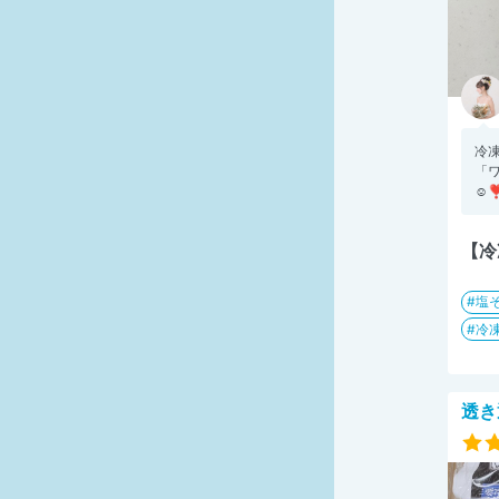
冷
「
☺️
【冷
塩そ
冷
透き