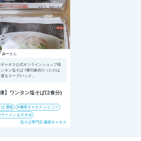
みー
さん
屋ギャオス公式オンラインショップ様
ワンタン塩そば 1番印象的だったのは
通るスープ!パック...
凍】ワンタン塩そば(2食分)
ば 通販
麺屋ギャオス レビュー
凍ラーメン おすすめ
塩そば専門店 麺屋ギャオス